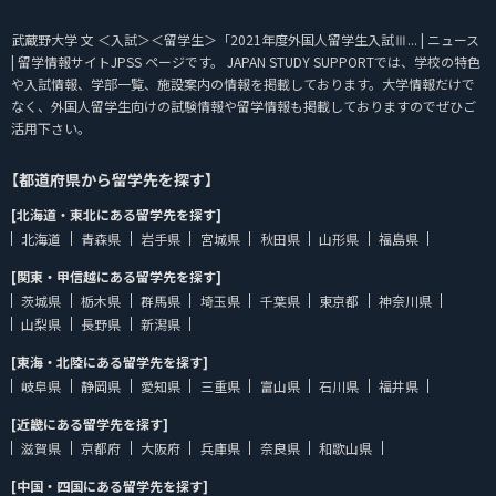
武蔵野大学 文 ＜入試＞＜留学生＞「2021年度外国人留学生入試Ⅲ... | ニュース
| 留学情報サイトJPSS ページです。 JAPAN STUDY SUPPORTでは、学校の特色
や入試情報、学部一覧、施設案内の情報を掲載しております。大学情報だけで
なく、外国人留学生向けの試験情報や留学情報も掲載しておりますのでぜひご
活用下さい。
【都道府県から留学先を探す】
[北海道・東北にある留学先を探す]
北海道
青森県
岩手県
宮城県
秋田県
山形県
福島県
[関東・甲信越にある留学先を探す]
茨城県
栃木県
群馬県
埼玉県
千葉県
東京都
神奈川県
山梨県
長野県
新潟県
[東海・北陸にある留学先を探す]
岐阜県
静岡県
愛知県
三重県
富山県
石川県
福井県
[近畿にある留学先を探す]
滋賀県
京都府
大阪府
兵庫県
奈良県
和歌山県
[中国・四国にある留学先を探す]