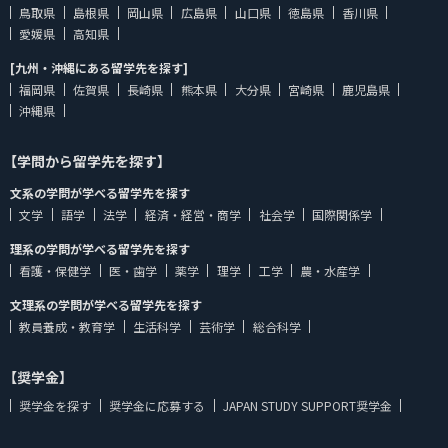
鳥取県
島根県
岡山県
広島県
山口県
徳島県
香川県
愛媛県
高知県
[九州・沖縄にある留学先を探す]
福岡県
佐賀県
長崎県
熊本県
大分県
宮崎県
鹿児島県
沖縄県
【学問から留学先を探す】
文系の学問が学べる留学先を探す
文学
語学
法学
経済・経営・商学
社会学
国際関係学
理系の学問が学べる留学先を探す
看護・保健学
医・歯学
薬学
理学
工学
農・水産学
文理系の学問が学べる留学先を探す
教員養成・教育学
生活科学
芸術学
総合科学
【奨学金】
奨学金を探す
奨学金に応募する
JAPAN STUDY SUPPORT奨学金