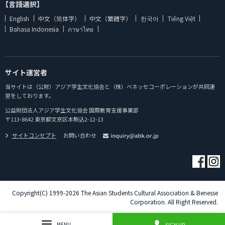
【言語選択】
English
中文（简体字）
中文（繁體字）
한국어
Tiếng Việt
Bahasa Indonesia
ภาษาไทย
サイト運営者
当サイトは（公財）アジア学生文化協会と（株）ベネッセコーポレーションが共同運
営をしております。
公益財団法人アジア学生文化協会 国際教育支援事業部
〒113-8642 東京都文京区本駒込2-12-13
サイトコンセプト
お問い合わせ
Copyright(C) 1999-2026 The Asian Students Cultural Association & Benesse
Corporation. All Right Reserved.
MENU
SIGN UP