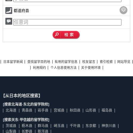
都道府县
日本留学新闻
查找留学目的地
有用的留学信息
校友留言
索引检索
网站导览
利用规约
个人信息使用方法
关于使用环境
【从日本的地区搜索】
[搜索北海道·东北的留学院校]
北海道
青森县
岩手县
宫城县
秋田县
山形县
福岛县
[搜索关东·甲信越的留学院校]
茨城县
枥木县
群马县
崎玉县
千叶县
东京都
神奈川县
山梨县
长野县
新泻县