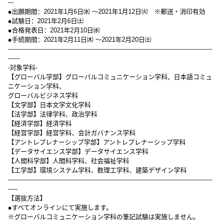
---
●出願期間：2021年1月6日㈬ 〜2021年1月12日㈫ ※郵送・消印有効
●試験日：2021年2月6日㈯
●合格発表日：2021年2月10日㈬
●手続期間：2021年2月11日㈭ 〜2021年2月20日㈯
--------------------------------------------------------------------------------------------------------
------
-対象学科-
【グローバル学部】グローバルコミュニケーション学科、日本語コミュ
ニケーション学科、
グローバルビジネス学科
【文学部】日本文学文化学科
【法学部】法律学科、政治学科
【経済学部】経済学科
【経営学部】経営学科、会計ガバナンス学科
【アントレプレナーシップ学部】アントレプレナーシップ学科
【データサイエンス学部】データサイエンス学科
【人間科学部】人間科学科、社会福祉学科
【工学部】環境システム学科、数理工学科、建築デザイン学科
--------------------------------------------------------------------------------------------------------
-----
【選抜方法】
●すべてオンラインにて実施します。
※グローバルコミュニケーション学科の筆記試験は実施しません。