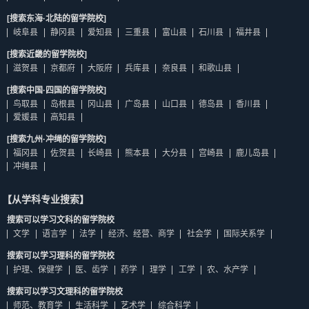
[搜索东海·北陆的留学院校]
岐阜县
静冈县
爱知县
三重县
富山县
石川县
福井县
[搜索近畿的留学院校]
滋贺县
京都府
大阪府
兵库县
奈良县
和歌山县
[搜索中国·四国的留学院校]
鸟取县
岛根县
冈山县
广岛县
山口县
德岛县
香川县
爱媛县
高知县
[搜索九州·冲绳的留学院校]
福冈县
佐贺县
长崎县
熊本县
大分县
宫崎县
鹿儿岛县
冲绳县
【从学科专业搜索】
搜索可以学习文科的留学院校
文学
语言学
法学
经济、经营、商学
社会学
国际关系学
搜索可以学习理科的留学院校
护理、保健学
医、齿学
药学
理学
工学
农、水产学
搜索可以学习文理科的留学院校
师范、教育学
生活科学
艺术学
综合科学