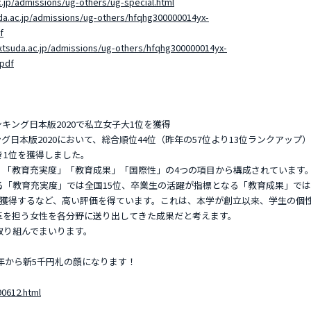
c.jp/admissions/ug-others/ug-special.html
da.ac.jp/admissions/ug-others/hfqhg300000014yx-
f
.tsuda.ac.jp/admissions/ug-others/hfqhg300000014yx-
.pdf
界大学ランキング日本版2020で私立女子大1位を獲得
日本版2020において、総合順位44位（昨年の57位より13位ランクアップ
き1位を獲得しました。
「教育充実度」「教育成果」「国際性」の4つの項目から構成されています
る「教育充実度」では全国15位、卒業生の活躍が指標となる「教育成果」では
を獲得するなど、高い評価を得ています。これは、本学が創立以来、学生の個
革を担う女性を各分野に送り出してきた成果だと考えます。
り組んでまいります。
4年から新5千円札の顔になります！
90612.html