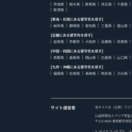
茨城県
栃木県
群馬県
埼玉県
千葉県
新潟県
[東海・北陸にある留学先を探す]
岐阜県
静岡県
愛知県
三重県
富山県
[近畿にある留学先を探す]
滋賀県
京都府
大阪府
兵庫県
奈良県
[中国・四国にある留学先を探す]
鳥取県
島根県
岡山県
広島県
山口県
[九州・沖縄にある留学先を探す]
福岡県
佐賀県
長崎県
熊本県
大分県
サイト運営者
当サイトは（公財）アジ
公益財団法人アジア学生
〒113-8642 東京都文京区
サイトコンセプト