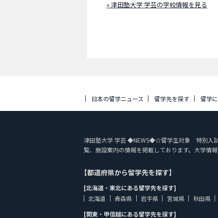
» 津田塾大学 学芸の学校情報を見る
日本の留学ニュース
留学先を探す
留学
津田塾大学 学芸 ◆NEWS◆☆留学生対象 特別入試の要
覧、施設案内の情報を掲載しております。大学情報
【都道府県から留学先を探す】
[北海道・東北にある留学先を探す]
北海道
青森県
岩手県
宮城県
秋田県
[関東・甲信越にある留学先を探す]