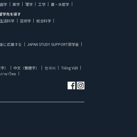
歯学
薬学
理学
工学
農・水産学
留学先を探す
生活科学
芸術学
総合科学
金に応募する
JAPAN STUDY SUPPORT奨学金
体字）
中文（繁體字）
한국어
Tiếng Việt
ภาษาไทย