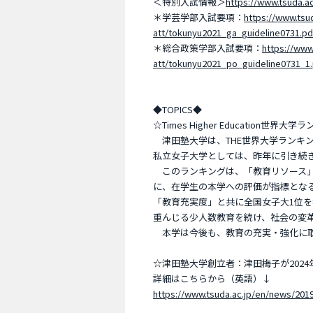
＜特別入試情報＞
https://www.tsuda.a
＊学芸学部入試要項：
https://www.tsu
att/tokunyu2021_ga_guideline0731.pd
＊総合政策学部入試要項：
https://www
att/tokunyu2021_po_guideline0731_1
◆TOPICS◆
☆Times Higher Education世
津田塾大学は、THE世界大学ランキング
私立女子大学としては、昨年に引き続
このランキングは、「教育リソース」
に、在学生の本学への評価が指標とな
「教育充実度」と共に全国女子大1位
重んじる少人数教育を続け、社会の変
本学は今後も、教育の充実・強化に取
☆津田塾大学創立者：津田梅子が202
詳細はこちらから（英語）↓
https://www.tsuda.ac.jp/en/news/201