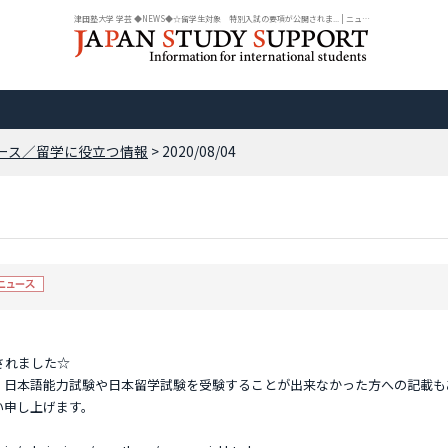
津田塾大学 学芸 ◆NEWS◆☆留学生対象 特別入試の要項が公開されま... | ニュース |...
ース／留学に役立つ情報
> 2020/08/04
されました☆
、日本語能力試験や日本留学試験を受験することが出来なかった方への記載も
い申し上げます。