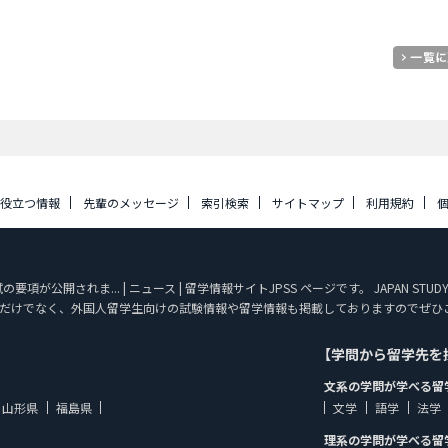
に役立つ情報
先輩のメッセージ
索引検索
サイトマップ
利用規約
項が公開されま... | ニュース | 留学情報サイトJPSS ページです。 JAPAN ST
だけでなく、外国人留学生向けの試験情報や留学情報も掲載しておりますのでぜひ
【学問から留学先を
文系の学問が学べる留
山形県
福島県
文学
語学
法学
理系の学問が学べる留