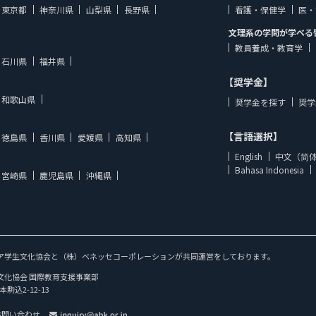
東京都
神奈川県
山梨県
長野県
看護・保健学
医・
文理系の学問が学べる
教員養成・教育学
石川県
福井県
【奨学金】
和歌山県
奨学金を探す
奨学
【言語選択】
徳島県
香川県
愛媛県
高知県
English
中文（简
Bahasa Indonesia
宮崎県
鹿児島県
沖縄県
ア学生文化協会と（株）ベネッセコーポレーションが共同運営をしております。
文化協会 国際教育支援事業部
本駒込2-12-13
お問い合わせ