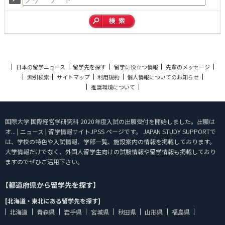
日本の留学ニュース
留学先を探す
留学に役立つ情報
先輩のメッセージ
索引検索
サイトマップ
利用規約
個人情報についてのお知らせ
推奨環境について
国際大学 国際経営学研究科 2020年度入試の出願受付を開始しました。出願は
オ... | ニュース | 留学情報サイトJPSS ページです。 JAPAN STUDY SUPPORTで
は、学校の特色や入試情報、学部一覧、施設案内の情報を掲載しております。
大学情報だけでなく、外国人留学生向けの試験情報や留学情報も掲載しており
ますのでぜひご活用下さい。
【都道府県から留学先を探す】
[北海道・東北にある留学先を探す]
北海道
青森県
岩手県
宮城県
秋田県
山形県
福島県