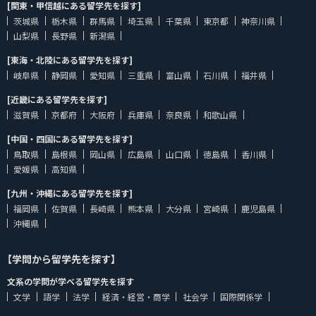
[関東・甲信越にある留学先を探す]
茨城県
栃木県
群馬県
埼玉県
千葉県
東京都
神奈川県
山梨県
長野県
新潟県
[東海・北陸にある留学先を探す]
岐阜県
静岡県
愛知県
三重県
富山県
石川県
福井県
[近畿にある留学先を探す]
滋賀県
京都府
大阪府
兵庫県
奈良県
和歌山県
[中国・四国にある留学先を探す]
鳥取県
島根県
岡山県
広島県
山口県
徳島県
香川県
愛媛県
高知県
[九州・沖縄にある留学先を探す]
福岡県
佐賀県
長崎県
熊本県
大分県
宮崎県
鹿児島県
沖縄県
【学問から留学先を探す】
文系の学問が学べる留学先を探す
文学
語学
法学
経済・経営・商学
社会学
国際関係学