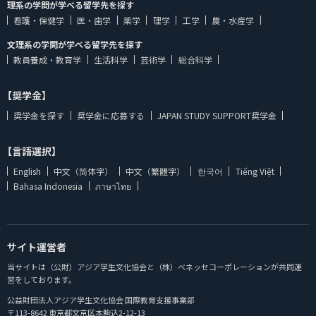
理系の学問が学べる留学先を探す
看護・保健学
医・歯学
薬学
理学
工学
農・水産学
文理系の学問が学べる留学先を探す
教員養成・教育学
生活科学
芸術学
総合科学
【奨学金】
奨学金を探す
奨学金に応募する
JAPAN STUDY SUPPORT奨学金
【言語選択】
English
中文（简体字）
中文（繁體字）
한국어
Tiếng Việt
Bahasa Indonesia
ภาษาไทย
サイト運営者
当サイトは（公財）アジア学生文化協会と（株）ベネッセコーポレーションが共同運
営をしております。
公益財団法人アジア学生文化協会 国際教育支援事業部
〒113-8642 東京都文京区本駒込2-12-13