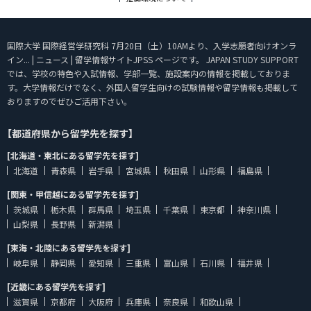
国際大学 国際経営学研究科 7月20日（土）10AMより、入学志願者向けオンラ
イン... | ニュース | 留学情報サイトJPSS ページです。 JAPAN STUDY SUPPORT
では、学校の特色や入試情報、学部一覧、施設案内の情報を掲載しておりま
す。大学情報だけでなく、外国人留学生向けの試験情報や留学情報も掲載して
おりますのでぜひご活用下さい。
【都道府県から留学先を探す】
[北海道・東北にある留学先を探す]
北海道
青森県
岩手県
宮城県
秋田県
山形県
福島県
[関東・甲信越にある留学先を探す]
茨城県
栃木県
群馬県
埼玉県
千葉県
東京都
神奈川県
山梨県
長野県
新潟県
[東海・北陸にある留学先を探す]
岐阜県
静岡県
愛知県
三重県
富山県
石川県
福井県
[近畿にある留学先を探す]
滋賀県
京都府
大阪府
兵庫県
奈良県
和歌山県