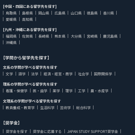
[中国・四国にある留学先を探す]
鳥取県
島根県
岡山県
広島県
山口県
徳島県
香川県
愛媛県
高知県
[九州・沖縄にある留学先を探す]
福岡県
佐賀県
長崎県
熊本県
大分県
宮崎県
鹿児島県
沖縄県
【学問から留学先を探す】
文系の学問が学べる留学先を探す
文学
語学
法学
経済・経営・商学
社会学
国際関係学
理系の学問が学べる留学先を探す
看護・保健学
医・歯学
薬学
理学
工学
農・水産学
文理系の学問が学べる留学先を探す
教員養成・教育学
生活科学
芸術学
総合科学
【奨学金】
奨学金を探す
奨学金に応募する
JAPAN STUDY SUPPORT奨学金