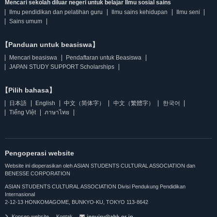
Mencari sekolah diluar negeri untuk belajar Ilmu sosial sains
Ilmu pendidikan dan pelatihan guru
Ilmu sains kehidupan
Ilmu seni
Sains umum
【Panduan untuk beasiswa】
Mencari beasiswa
Pendaftaran untuk Beasiswa
JAPAN STUDY SUPPORT Scholarships
【Pilih bahasa】
日本語
English
中文（简体字）
中文（繁體字）
한국어
Tiếng Việt
ภาษาไทย
Pengoperasi website
Website ini dioperasikan oleh ASIAN STUDENTS CULTURAL ASSOCIATION dan
BENESSE CORPORATION
ASIAN STUDENTS CULTURAL ASSOCIATION Divisi Pendukung Pendidikan
Internasional
2-12-13 HONKOMAGOME, BUNKYO-KU, TOKYO 113-8642
Konsep website
Kontak