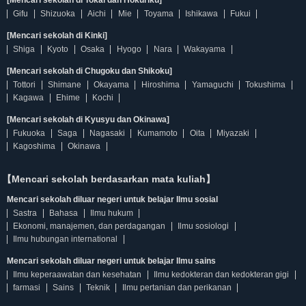
[Mencari sekolah di Tokai dan Hokuriku]
Gifu
Shizuoka
Aichi
Mie
Toyama
Ishikawa
Fukui
[Mencari sekolah di Kinki]
Shiga
Kyoto
Osaka
Hyogo
Nara
Wakayama
[Mencari sekolah di Chugoku dan Shikoku]
Tottori
Shimane
Okayama
Hiroshima
Yamaguchi
Tokushima
Kagawa
Ehime
Kochi
[Mencari sekolah di Kyusyu dan Okinawa]
Fukuoka
Saga
Nagasaki
Kumamoto
Oita
Miyazaki
Kagoshima
Okinawa
【Mencari sekolah berdasarkan mata kuliah】
Mencari sekolah diluar negeri untuk belajar Ilmu sosial
Sastra
Bahasa
Ilmu hukum
Ekonomi, manajemen, dan perdagangan
Ilmu sosiologi
Ilmu hubungan international
Mencari sekolah diluar negeri untuk belajar Ilmu sains
Ilmu keperaawatan dan kesehatan
Ilmu kedokteran dan kedokteran gigi
farmasi
Sains
Teknik
Ilmu pertanian dan perikanan