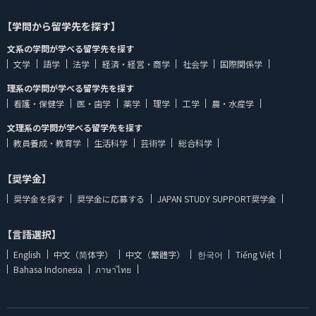
【学問から留学先を探す】
文系の学問が学べる留学先を探す
文学
語学
法学
経済・経営・商学
社会学
国際関係学
理系の学問が学べる留学先を探す
看護・保健学
医・歯学
薬学
理学
工学
農・水産学
文理系の学問が学べる留学先を探す
教員養成・教育学
生活科学
芸術学
総合科学
【奨学金】
奨学金を探す
奨学金に応募する
JAPAN STUDY SUPPORT奨学金
【言語選択】
English
中文（简体字）
中文（繁體字）
한국어
Tiếng Việt
Bahasa Indonesia
ภาษาไทย