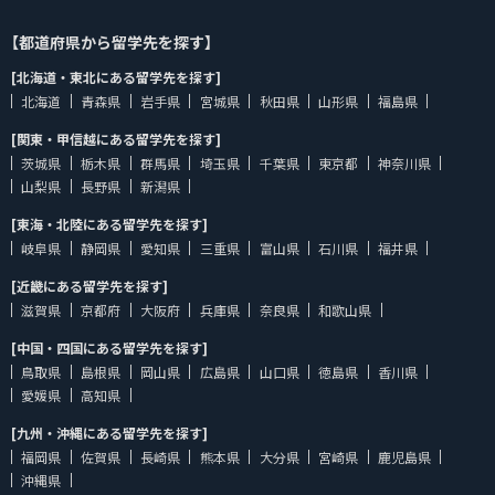
【都道府県から留学先を探す】
[北海道・東北にある留学先を探す]
北海道
青森県
岩手県
宮城県
秋田県
山形県
福島県
[関東・甲信越にある留学先を探す]
茨城県
栃木県
群馬県
埼玉県
千葉県
東京都
神奈川県
山梨県
長野県
新潟県
[東海・北陸にある留学先を探す]
岐阜県
静岡県
愛知県
三重県
富山県
石川県
福井県
[近畿にある留学先を探す]
滋賀県
京都府
大阪府
兵庫県
奈良県
和歌山県
[中国・四国にある留学先を探す]
鳥取県
島根県
岡山県
広島県
山口県
徳島県
香川県
愛媛県
高知県
[九州・沖縄にある留学先を探す]
福岡県
佐賀県
長崎県
熊本県
大分県
宮崎県
鹿児島県
沖縄県