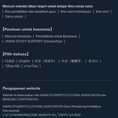
Mencari sekolah diluar negeri untuk belajar Ilmu sosial sains
Ilmu pendidikan dan pelatihan guru
Ilmu sains kehidupan
Ilmu seni
Sains umum
【Panduan untuk beasiswa】
Mencari beasiswa
Pendaftaran untuk Beasiswa
JAPAN STUDY SUPPORT Scholarships
【Pilih bahasa】
日本語
English
中文（简体字）
中文（繁體字）
한국어
Tiếng Việt
ภาษาไทย
Pengoperasi website
Website ini dioperasikan oleh ASIAN STUDENTS CULTURAL ASSOCIATION dan
BENESSE CORPORATION
ASIAN STUDENTS CULTURAL ASSOCIATION Divisi Pendukung Pendidikan
Internasional
2-12-13 HONKOMAGOME, BUNKYO-KU, TOKYO 113-8642