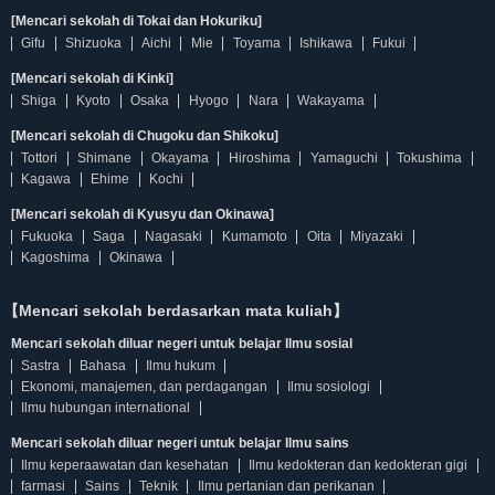
[Mencari sekolah di Tokai dan Hokuriku]
Gifu
Shizuoka
Aichi
Mie
Toyama
Ishikawa
Fukui
[Mencari sekolah di Kinki]
Shiga
Kyoto
Osaka
Hyogo
Nara
Wakayama
[Mencari sekolah di Chugoku dan Shikoku]
Tottori
Shimane
Okayama
Hiroshima
Yamaguchi
Tokushima
Kagawa
Ehime
Kochi
[Mencari sekolah di Kyusyu dan Okinawa]
Fukuoka
Saga
Nagasaki
Kumamoto
Oita
Miyazaki
Kagoshima
Okinawa
【Mencari sekolah berdasarkan mata kuliah】
Mencari sekolah diluar negeri untuk belajar Ilmu sosial
Sastra
Bahasa
Ilmu hukum
Ekonomi, manajemen, dan perdagangan
Ilmu sosiologi
Ilmu hubungan international
Mencari sekolah diluar negeri untuk belajar Ilmu sains
Ilmu keperaawatan dan kesehatan
Ilmu kedokteran dan kedokteran gigi
farmasi
Sains
Teknik
Ilmu pertanian dan perikanan