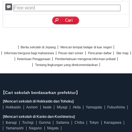
Berita sekolah di Jepang
Mencari tempat belajar di luar negeri
Informasi berguna bagi mahasiswa
Pesan dari senior
Pencarian daftar
Site map
Ketentuan Penggunaan
Pemberitahuan mengenai informasi pribadi
Tentang lingkungan yang direkomendasikan
【Cari sekolah berdasarkan prefektur】
[Mencari sekolah di Hokkaido dan Tohoku]
Hokkaido
Aomori
Iwate
Miyagi
Akita
Yamagata
Fukushima
[Mencari sekolah di Kanto dan Koshinetsu]
Ibaragi
Tochigi
Gunma
Saitama
Chiba
Tokyo
Kanagawa
Yamanashi
Nagano
Niigata