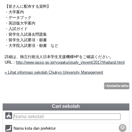
【皆さんに配布する資料】
・大学案内
・データブック
・英語版大学案内
・入試ガイド
・留学生入試過去問題集
・留学生入試要項・願書
・大学院入試要項・願書 など
詳細は、独立行政法人日本学生支援機構HPをご確認ください。
URL：
http://www.jasso.go.jp/ryugaku/study_j/event/2017/thailand.html
» Lihat informasi sekolah Chukyo University Management
Cari sekolah
Nama kota dan prefektur