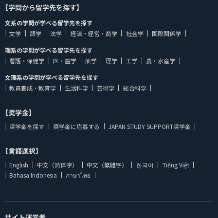
【学問から留学先を探す】
文系の学問が学べる留学先を探す
文学
語学
法学
経済・経営・商学
社会学
国際関係学
理系の学問が学べる留学先を探す
看護・保健学
医・歯学
薬学
理学
工学
農・水産学
文理系の学問が学べる留学先を探す
教員養成・教育学
生活科学
芸術学
総合科学
【奨学金】
奨学金を探す
奨学金に応募する
JAPAN STUDY SUPPORT奨学金
【言語選択】
English
中文（简体字）
中文（繁體字）
한국어
Tiếng Việt
Bahasa Indonesia
ภาษาไทย
サイト運営者