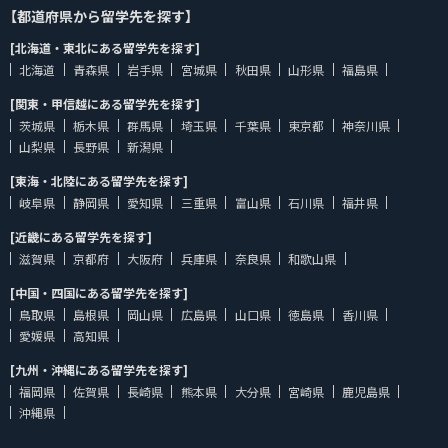
【都道府県から留学先を探す】
[北海道・東北にある留学先を探す]
北海道
青森県
岩手県
宮城県
秋田県
山形県
福島県
[関東・甲信越にある留学先を探す]
茨城県
栃木県
群馬県
埼玉県
千葉県
東京都
神奈川県
山梨県
長野県
新潟県
[東海・北陸にある留学先を探す]
岐阜県
静岡県
愛知県
三重県
富山県
石川県
福井県
[近畿にある留学先を探す]
滋賀県
京都府
大阪府
兵庫県
奈良県
和歌山県
[中国・四国にある留学先を探す]
鳥取県
島根県
岡山県
広島県
山口県
徳島県
香川県
愛媛県
高知県
[九州・沖縄にある留学先を探す]
福岡県
佐賀県
長崎県
熊本県
大分県
宮崎県
鹿児島県
沖縄県