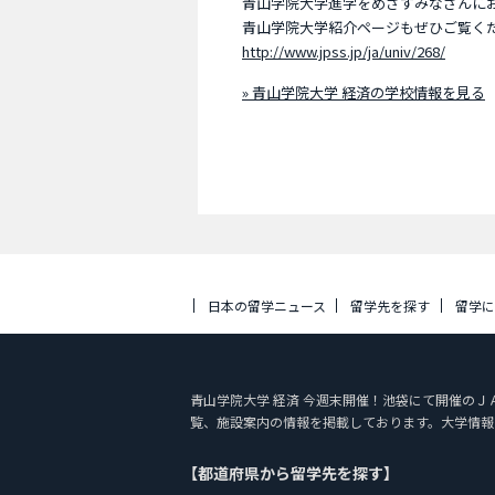
青山学院大学進学をめざすみなさんに
青山学院大学紹介ページもぜひご覧く
http://www.jpss.jp/ja/univ/268/
» 青山学院大学 経済の学校情報を見る
日本の留学ニュース
留学先を探す
留学
青山学院大学 経済 今週末開催！池袋にて開催のＪＡＳＳＯ平
覧、施設案内の情報を掲載しております。大学情報
【都道府県から留学先を探す】