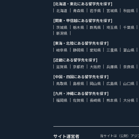
[北海道・東北にある留学先を探す]
北海道
青森県
岩手県
宮城県
秋田県
[関東・甲信越にある留学先を探す]
茨城県
栃木県
群馬県
埼玉県
千葉県
新潟県
[東海・北陸にある留学先を探す]
岐阜県
静岡県
愛知県
三重県
富山県
[近畿にある留学先を探す]
滋賀県
京都府
大阪府
兵庫県
奈良県
[中国・四国にある留学先を探す]
鳥取県
島根県
岡山県
広島県
山口県
[九州・沖縄にある留学先を探す]
福岡県
佐賀県
長崎県
熊本県
大分県
サイト運営者
当サイトは（公財）アジ