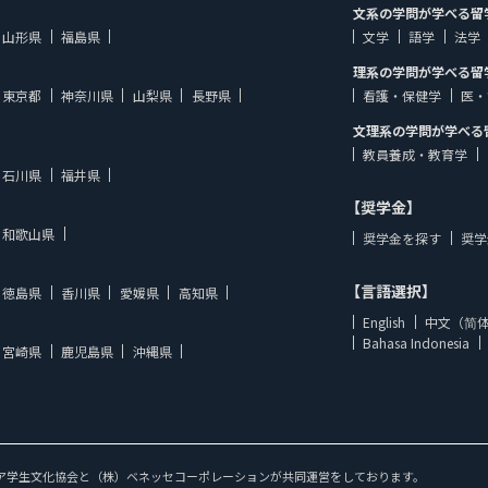
文系の学問が学べる留
山形県
福島県
文学
語学
法学
理系の学問が学べる留
東京都
神奈川県
山梨県
長野県
看護・保健学
医・
文理系の学問が学べる
教員養成・教育学
石川県
福井県
【奨学金】
和歌山県
奨学金を探す
奨学
【言語選択】
徳島県
香川県
愛媛県
高知県
English
中文（简
Bahasa Indonesia
宮崎県
鹿児島県
沖縄県
ア学生文化協会と（株）ベネッセコーポレーションが共同運営をしております。