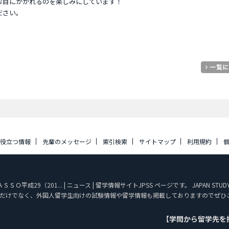
お目にかかれるのを楽しみにしています！
ださい。
に役立つ情報
先輩のメッセージ
索引検索
サイトマップ
利用規約
成29（201... | ニュース | 留学情報サイトJPSS ページです。 JAPAN ST
だけでなく、外国人留学生向けの試験情報や留学情報も掲載しておりますのでぜひ
【学問から留学先を