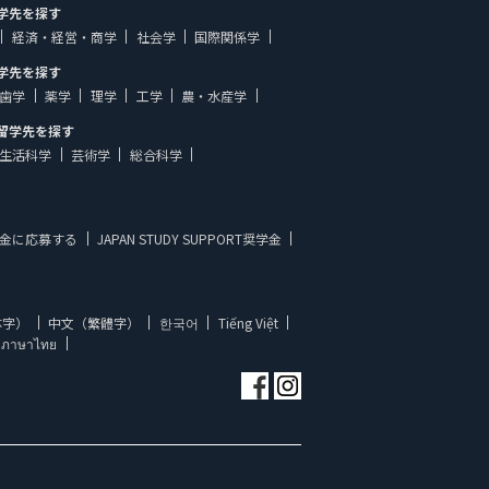
学先を探す
経済・経営・商学
社会学
国際関係学
学先を探す
歯学
薬学
理学
工学
農・水産学
留学先を探す
生活科学
芸術学
総合科学
金に応募する
JAPAN STUDY SUPPORT奨学金
体字）
中文（繁體字）
한국어
Tiếng Việt
ภาษาไทย