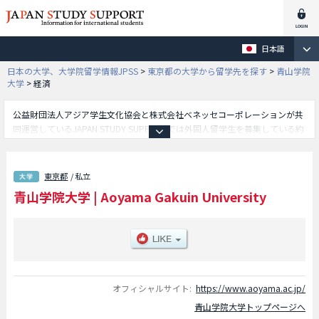
日本語
日本の大学、大学院留学情報JPSS
>
東京都の大学から留学先を探す
>
青山学院
大学
>
経済
公益財団法人アジア学生文化協会と株式会社ベネッセコーポレーションが共
同運営しているJAPAN STUDY SUPPORTでは外国人留学生を募集している約
1,300校の大学・大学院・短大・専門学校情報を掲載しています。
こちらでは青山学院大学に関する詳細情報を記載しており、文学部や経済学
部や法学部や経営学部や国際政治経済学部や理工学部や教育人間科学部や総
東京都
/ 私立
合文化政策学部や社会情報学部等、学部別情報や、募集定員や合格者数など
青山学院大学
|
Aoyama Gakuin University
入試情報、施設案内、アクセスなど外国人留学生に必要な情報を掲載してい
るので是非ご利用ください。
オフィシャルサイト:
https://www.aoyama.ac.jp/
青山学院大学トップページへ