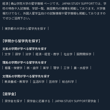
経済 | 青山学院大学の留学情報 ページです。 JAPAN STUDY SUPPORTでは、学
校の特色や入試情報、学部一覧、施設案内の情報を掲載しております。大学情
報だけでなく、外国人留学生向けの試験情報や留学情報も掲載しておりますの
でぜひご活用下さい。
東京都の大学から留学先を探す
【学問から留学先を探す】
文系の学問が学べる留学先を探す
文学
語学
法学
経済・経営・商学
社会学
国際関係学
理系の学問が学べる留学先を探す
看護・保健学
医・歯学
薬学
理学
工学
農・水産学
文理系の学問が学べる留学先を探す
教員養成・教育学
生活科学
芸術学
総合科学
【奨学金】
奨学金を探す
奨学金に応募する
JAPAN STUDY SUPPORT奨学金