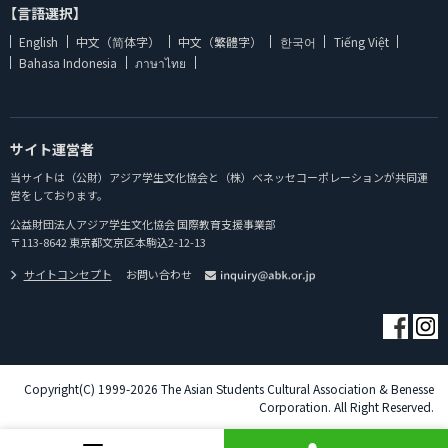
【言語選択】
English
中文（简体字）
中文（繁體字）
한국어
Tiếng Việt
Bahasa Indonesia
ภาษาไทย
サイト運営者
当サイトは（公財）アジア学生文化協会と（株）ベネッセコーポレーションが共同運
営をしております。
公益財団法人アジア学生文化協会 国際教育支援事業部
〒113-8642 東京都文京区本駒込2-12-13
サイトコンセプト
お問い合わせ
Copyright(C) 1999-2026 The Asian Students Cultural Association & Benesse
Corporation. All Right Reserved.