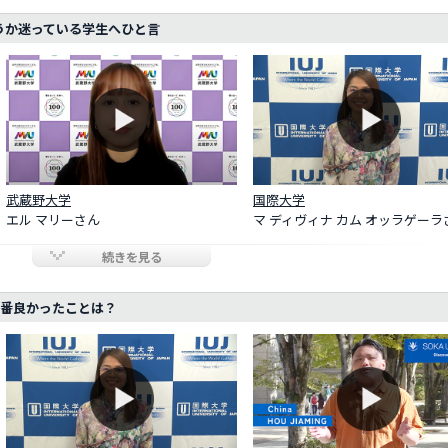
うか迷っている学生へひと言
武蔵野大学
国際大学
エル マリーさん
マ ディヴィナ カム オッラゲーラ
続きを見る
1番良かったことは？