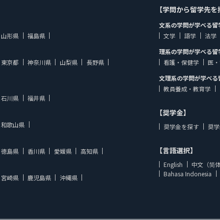
【学問から留学先を
文系の学問が学べる留
山形県
福島県
文学
語学
法学
理系の学問が学べる留
東京都
神奈川県
山梨県
長野県
看護・保健学
医・
文理系の学問が学べる
教員養成・教育学
石川県
福井県
【奨学金】
和歌山県
奨学金を探す
奨学
【言語選択】
徳島県
香川県
愛媛県
高知県
English
中文（简
Bahasa Indonesia
宮崎県
鹿児島県
沖縄県