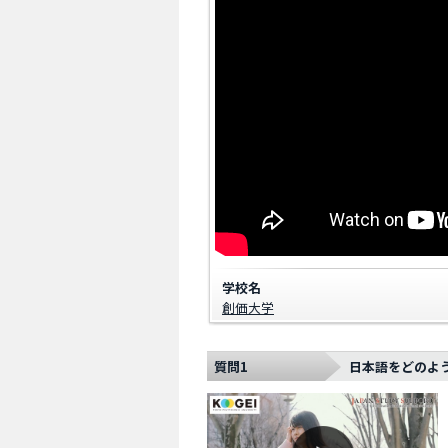
学校名
創価大学
質問1
日本語をどのよ