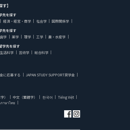
探す】
学先を探す
経済・経営・商学
社会学
国際関係学
学先を探す
歯学
薬学
理学
工学
農・水産学
留学先を探す
生活科学
芸術学
総合科学
金に応募する
JAPAN STUDY SUPPORT奨学金
体字）
中文（繁體字）
한국어
Tiếng Việt
ภาษาไทย