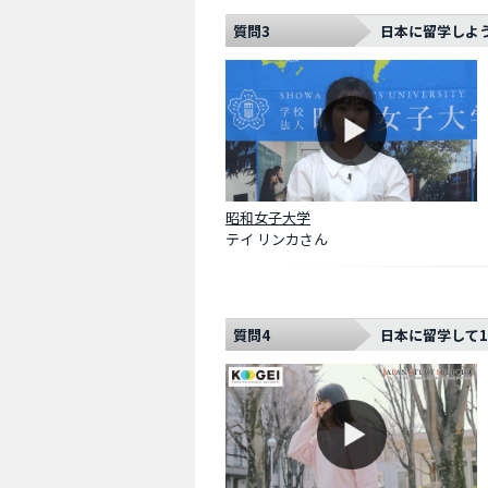
質問3
日本に留学しよ
昭和女子大学
テイ リンカさん
質問4
日本に留学して