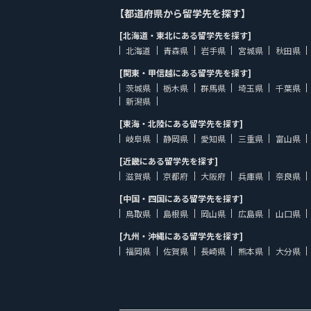
【都道府県から留学先を探す】
[北海道・東北にある留学先を探す]
北海道
青森県
岩手県
宮城県
秋田県
[関東・甲信越にある留学先を探す]
茨城県
栃木県
群馬県
埼玉県
千葉県
新潟県
[東海・北陸にある留学先を探す]
岐阜県
静岡県
愛知県
三重県
富山県
[近畿にある留学先を探す]
滋賀県
京都府
大阪府
兵庫県
奈良県
[中国・四国にある留学先を探す]
鳥取県
島根県
岡山県
広島県
山口県
[九州・沖縄にある留学先を探す]
福岡県
佐賀県
長崎県
熊本県
大分県