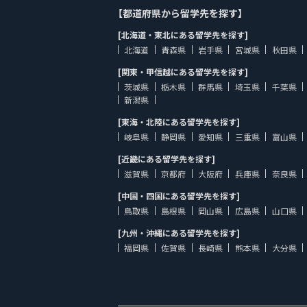
【都道府県から留学先を探す】
[北海道・東北にある留学先を探す]
北海道
青森県
岩手県
宮城県
秋田県
[関東・甲信越にある留学先を探す]
茨城県
栃木県
群馬県
埼玉県
千葉県
新潟県
[東海・北陸にある留学先を探す]
岐阜県
静岡県
愛知県
三重県
富山県
[近畿にある留学先を探す]
滋賀県
京都府
大阪府
兵庫県
奈良県
[中国・四国にある留学先を探す]
鳥取県
島根県
岡山県
広島県
山口県
[九州・沖縄にある留学先を探す]
福岡県
佐賀県
長崎県
熊本県
大分県