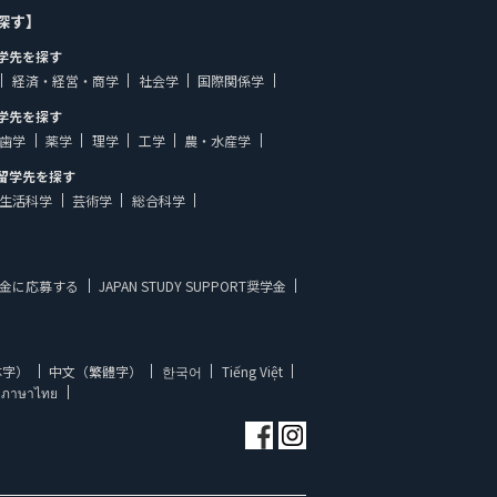
探す】
学先を探す
経済・経営・商学
社会学
国際関係学
学先を探す
歯学
薬学
理学
工学
農・水産学
留学先を探す
生活科学
芸術学
総合科学
金に応募する
JAPAN STUDY SUPPORT奨学金
体字）
中文（繁體字）
한국어
Tiếng Việt
ภาษาไทย