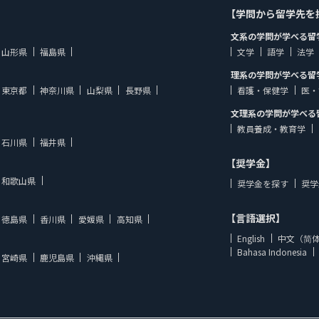
【学問から留学先を
文系の学問が学べる留
山形県
福島県
文学
語学
法学
理系の学問が学べる留
東京都
神奈川県
山梨県
長野県
看護・保健学
医・
文理系の学問が学べる
教員養成・教育学
石川県
福井県
【奨学金】
和歌山県
奨学金を探す
奨学
【言語選択】
徳島県
香川県
愛媛県
高知県
English
中文（简
Bahasa Indonesia
宮崎県
鹿児島県
沖縄県