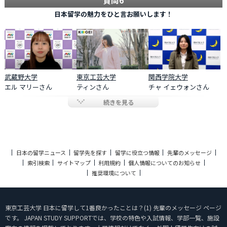
日本留学の魅力をひと言お願いします！
武蔵野大学
東京工芸大学
関西学院大学
エル マリーさん
ティンさん
チャ イェウォンさん
続きを見る
日本の留学ニュース
留学先を探す
留学に役立つ情報
先輩のメッセージ
索引検索
サイトマップ
利用規約
個人情報についてのお知らせ
推奨環境について
東京工芸大学 日本に留学して1番良かったことは？(1) 先輩のメッセージ ページ
です。 JAPAN STUDY SUPPORTでは、学校の特色や入試情報、学部一覧、施設