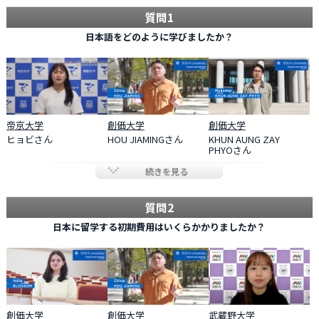
質問1
日本語をどのように学びましたか？
帝京大学
創価大学
創価大学
ヒョビさん
HOU JIAMINGさん
KHUN AUNG ZAY
PHYOさん
続きを見る
質問2
日本に留学する初期費用はいくらかかりましたか？
創価大学
創価大学
武蔵野大学