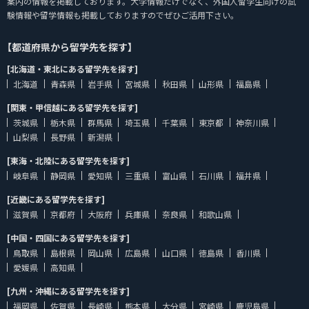
案内の情報を掲載しております。大学情報だけでなく、外国人留学生向けの試
験情報や留学情報も掲載しておりますのでぜひご活用下さい。
【都道府県から留学先を探す】
[北海道・東北にある留学先を探す]
北海道
青森県
岩手県
宮城県
秋田県
山形県
福島県
[関東・甲信越にある留学先を探す]
茨城県
栃木県
群馬県
埼玉県
千葉県
東京都
神奈川県
山梨県
長野県
新潟県
[東海・北陸にある留学先を探す]
岐阜県
静岡県
愛知県
三重県
富山県
石川県
福井県
[近畿にある留学先を探す]
滋賀県
京都府
大阪府
兵庫県
奈良県
和歌山県
[中国・四国にある留学先を探す]
鳥取県
島根県
岡山県
広島県
山口県
徳島県
香川県
愛媛県
高知県
[九州・沖縄にある留学先を探す]
福岡県
佐賀県
長崎県
熊本県
大分県
宮崎県
鹿児島県