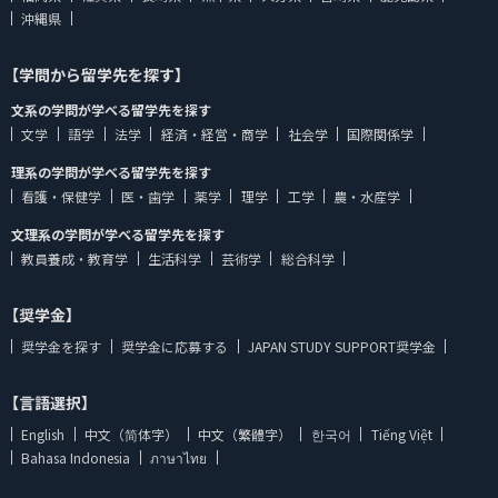
沖縄県
【学問から留学先を探す】
文系の学問が学べる留学先を探す
文学
語学
法学
経済・経営・商学
社会学
国際関係学
理系の学問が学べる留学先を探す
看護・保健学
医・歯学
薬学
理学
工学
農・水産学
文理系の学問が学べる留学先を探す
教員養成・教育学
生活科学
芸術学
総合科学
【奨学金】
奨学金を探す
奨学金に応募する
JAPAN STUDY SUPPORT奨学金
【言語選択】
English
中文（简体字）
中文（繁體字）
한국어
Tiếng Việt
Bahasa Indonesia
ภาษาไทย