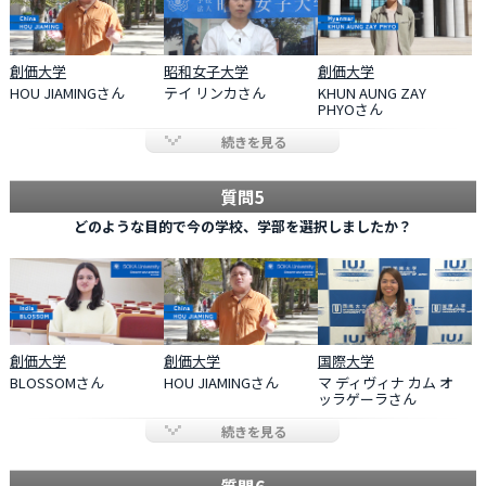
創価大学
昭和女子大学
創価大学
HOU JIAMINGさん
テイ リンカさん
KHUN AUNG ZAY
PHYOさん
続きを見る
質問5
どのような目的で今の学校、学部を選択しましたか？
創価大学
創価大学
国際大学
BLOSSOMさん
HOU JIAMINGさん
マ ディヴィナ カム オ
ッラゲーラさん
続きを見る
質問6