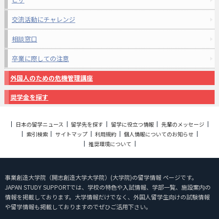
交流活動にチャレンジ
相談窓口
卒業に際しての注意
外国人のための危機管理講座
奨学金を探す
日本の留学ニュース
留学先を探す
留学に役立つ情報
先輩のメッセージ
索引検索
サイトマップ
利用規約
個人情報についてのお知らせ
推奨環境について
事業創造大学院（開志創造大学大学院）(大学院)の留学情報 ページです。
JAPAN STUDY SUPPORTでは、学校の特色や入試情報、学部一覧、施設案内の
情報を掲載しております。大学情報だけでなく、外国人留学生向けの試験情報
や留学情報も掲載しておりますのでぜひご活用下さい。