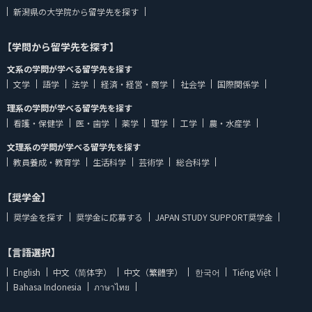
新潟県の大学院から留学先を探す
【学問から留学先を探す】
文系の学問が学べる留学先を探す
文学
語学
法学
経済・経営・商学
社会学
国際関係学
理系の学問が学べる留学先を探す
看護・保健学
医・歯学
薬学
理学
工学
農・水産学
文理系の学問が学べる留学先を探す
教員養成・教育学
生活科学
芸術学
総合科学
【奨学金】
奨学金を探す
奨学金に応募する
JAPAN STUDY SUPPORT奨学金
【言語選択】
English
中文（简体字）
中文（繁體字）
한국어
Tiếng Việt
Bahasa Indonesia
ภาษาไทย