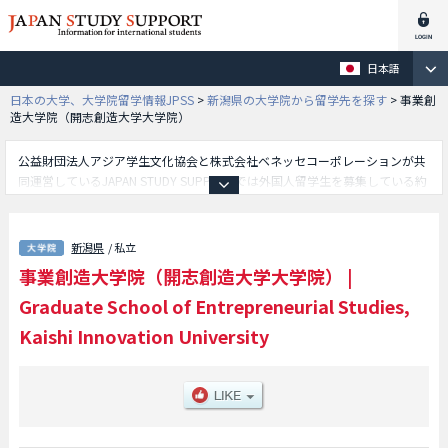
日本語
日本の大学、大学院留学情報JPSS
>
新潟県の大学院から留学先を探す
>
事業創
造大学院（開志創造大学大学院）
公益財団法人アジア学生文化協会と株式会社ベネッセコーポレーションが共
同運営しているJAPAN STUDY SUPPORTでは外国人留学生を募集している約
1,300校の大学・大学院・短大・専門学校情報を掲載しています。
こちらでは事業創造大学院（開志創造大学大学院）に関する詳細情報を記載
しており、事業創造研究科等、研究科別情報や、募集定員や合格者数など入
新潟県
/ 私立
試情報、施設案内、アクセスなど外国人留学生に必要な情報を掲載している
事業創造大学院（開志創造大学大学院）
|
ので是非ご利用ください。
Graduate School of Entrepreneurial Studies,
Kaishi Innovation University