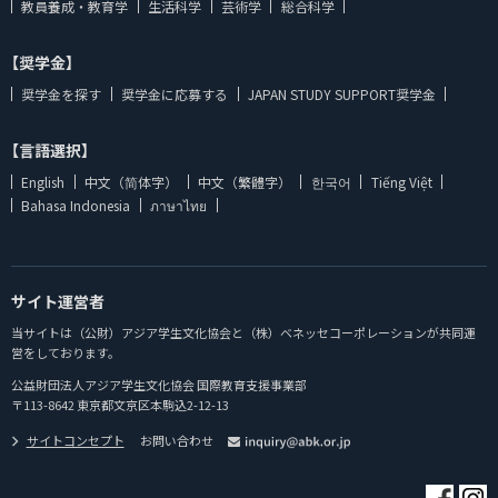
教員養成・教育学
生活科学
芸術学
総合科学
【奨学金】
奨学金を探す
奨学金に応募する
JAPAN STUDY SUPPORT奨学金
【言語選択】
English
中文（简体字）
中文（繁體字）
한국어
Tiếng Việt
Bahasa Indonesia
ภาษาไทย
サイト運営者
当サイトは（公財）アジア学生文化協会と（株）ベネッセコーポレーションが共同運
営をしております。
公益財団法人アジア学生文化協会 国際教育支援事業部
〒113-8642 東京都文京区本駒込2-12-13
サイトコンセプト
お問い合わせ