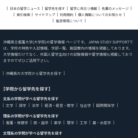
日本の留学ニュース
留学先を探す
留学に役立つ情報
先輩のメッセージ
索引検索
サイトマップ
利用規約
個人情報についてのお知らせ
推奨環境について
沖縄県立看護大学(大学院)の留学情報 ページです。 JAPAN STUDY SUPPORTで
は、学校の特色や入試情報、学部一覧、施設案内の情報を掲載しております。
大学情報だけでなく、外国人留学生向けの試験情報や留学情報も掲載しており
ますのでぜひご活用下さい。
沖縄県の大学院から留学先を探す
【学問から留学先を探す】
文系の学問が学べる留学先を探す
文学
語学
法学
経済・経営・商学
社会学
国際関係学
理系の学問が学べる留学先を探す
看護・保健学
医・歯学
薬学
理学
工学
農・水産学
文理系の学問が学べる留学先を探す