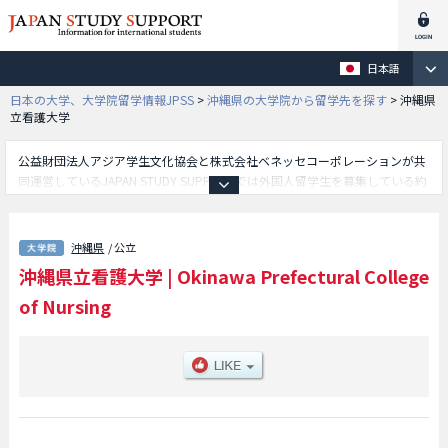
日本語
日本の大学、大学院留学情報JPSS
>
沖縄県の大学院から留学先を探す
>
沖縄県
立看護大学
公益財団法人アジア学生文化協会と株式会社ベネッセコーポレーションが共
同運営しているJAPAN STUDY SUPPORTでは外国人留学生を募集している約
1,300校の大学・大学院・短大・専門学校情報を掲載しています。
こちらでは沖縄県立看護大学に関する詳細情報を記載しており、等、研究科
別情報や、募集定員や合格者数など入試情報、施設案内、アクセスなど外国
沖縄県
/ 公立
人留学生に必要な情報を掲載しているので是非ご利用ください。
沖縄県立看護大学
|
Okinawa Prefectural College
of Nursing