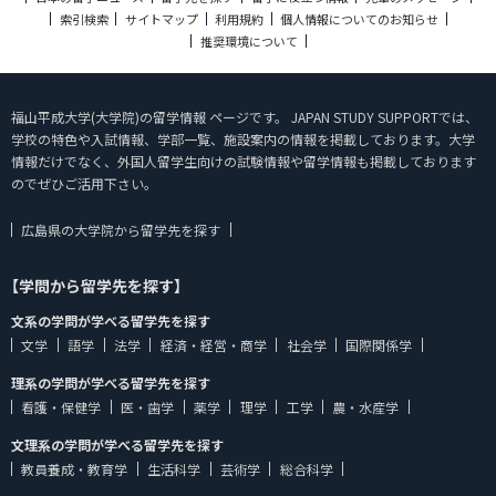
索引検索
サイトマップ
利用規約
個人情報についてのお知らせ
推奨環境について
福山平成大学(大学院)の留学情報 ページです。 JAPAN STUDY SUPPORTでは、
学校の特色や入試情報、学部一覧、施設案内の情報を掲載しております。大学
情報だけでなく、外国人留学生向けの試験情報や留学情報も掲載しております
のでぜひご活用下さい。
広島県の大学院から留学先を探す
【学問から留学先を探す】
文系の学問が学べる留学先を探す
文学
語学
法学
経済・経営・商学
社会学
国際関係学
理系の学問が学べる留学先を探す
看護・保健学
医・歯学
薬学
理学
工学
農・水産学
文理系の学問が学べる留学先を探す
教員養成・教育学
生活科学
芸術学
総合科学