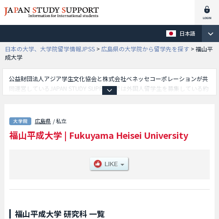
日本語
日本の大学、大学院留学情報JPSS
>
広島県の大学院から留学先を探す
>
福山平
成大学
公益財団法人アジア学生文化協会と株式会社ベネッセコーポレーションが共
同運営しているJAPAN STUDY SUPPORTでは外国人留学生を募集している約
1,300校の大学・大学院・短大・専門学校情報を掲載しています。
こちらでは福山平成大学に関する詳細情報を記載しており、等、研究科別情
報や、募集定員や合格者数など入試情報、施設案内、アクセスなど外国人留
広島県
/ 私立
学生に必要な情報を掲載しているので是非ご利用ください。
福山平成大学
|
Fukuyama Heisei University
福山平成大学 研究科 一覧