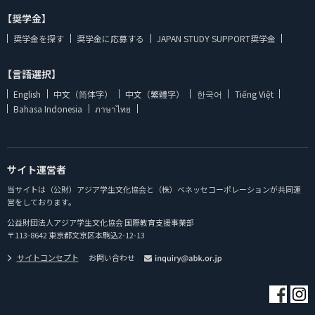
【奨学金】
奨学金を探す
奨学金に応募する
JAPAN STUDY SUPPORT奨学金
【言語選択】
English
中文（简体字）
中文（繁體字）
한국어
Tiếng Việt
Bahasa Indonesia
ภาษาไทย
サイト運営者
当サイトは（公財）アジア学生文化協会と（株）ベネッセコーポレーションが共同運
営をしております。
公益財団法人アジア学生文化協会 国際教育支援事業部
〒113-8642 東京都文京区本駒込2-12-13
サイトコンセプト
お問い合わせ