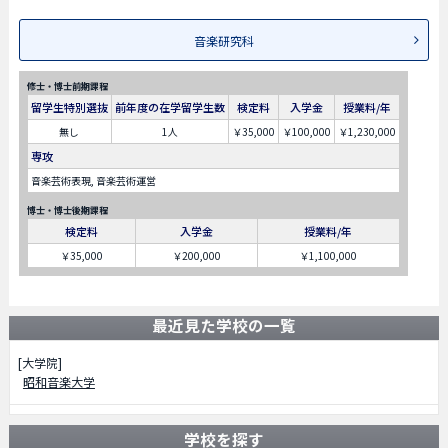
音楽研究科
修士・博士前期課程
留学生特別選抜
前年度の在学留学生数
検定料
入学金
授業料/年
無し
1人
￥35,000
￥100,000
￥1,230,000
専攻
音楽芸術表現, 音楽芸術運営
博士・博士後期課程
検定料
入学金
授業料/年
￥35,000
￥200,000
￥1,100,000
最近見た学校の一覧
[大学院]
昭和音楽大学
学校を探す