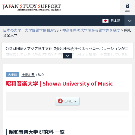
日本語
日本の大学、大学院留学情報JPSS
>
神奈川県の大学院から留学先を探す
>
昭和
音楽大学
公益財団法人アジア学生文化協会と株式会社ベネッセコーポレーションが共
同運営しているJAPAN STUDY SUPPORTでは外国人留学生を募集している約
1,300校の大学・大学院・短大・専門学校情報を掲載しています。
こちらでは昭和音楽大学に関する詳細情報を記載しており、音楽研究科等、
研究科別情報や、募集定員や合格者数など入試情報、施設案内、アクセスな
神奈川県
/ 私立
ど外国人留学生に必要な情報を掲載しているので是非ご利用ください。
昭和音楽大学
|
Showa University of Music
昭和音楽大学 研究科 一覧