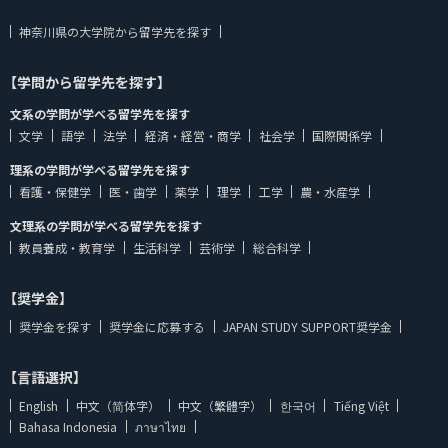
神奈川県の大学院から留学先を探す
【学問から留学先を探す】
文系の学問が学べる留学先を探す
文学
語学
法学
経済・経営・商学
社会学
国際関係学
理系の学問が学べる留学先を探す
看護・保健学
医・歯学
薬学
理学
工学
農・水産学
文理系の学問が学べる留学先を探す
教員養成・教育学
生活科学
芸術学
総合科学
【奨学金】
奨学金を探す
奨学金に応募する
JAPAN STUDY SUPPORT奨学金
【言語選択】
English
中文（简体字）
中文（繁體字）
한국어
Tiếng Việt
Bahasa Indonesia
ภาษาไทย