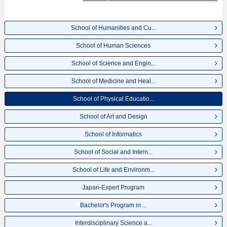
mahasiswa(i) mancanegara, informasi mengenai ujian masuk, prasarana
kampus, akses jalan, dan lainnya. Silakan memanfaatkannya.
School of Humanities and Cu...
School of Human Sciences
School of Science and Engin...
School of Medicine and Heal...
School of Physical Educatio...
School of Art and Design
School of Informatics
School of Social and Intern...
School of Life and Environm...
Japan-Expert Program
Bachelor's Program in ...
Interdisciplinary Science a...