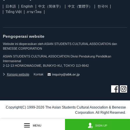
日本語
English
中文（简体字）
中文（繁體字）
한국어
Tiếng Việt
ภาษาไทย
Pengoperasi website
Website ini dioperasikan oleh ASIAN STUDENTS CULTURAL ASSOCIATION dan
BENESSE CORPORATION
ASIAN STUDENTS CULTURAL ASSOCIATION Divisi Pendukung Pendidikan
Internasional
2-12-13 HONKOMAGOME, BUNKYO-KU, TOKYO 113-8642
Konsep website
Kontak
Copyright(C) 1999-2026 The Asian Students Cultural Association & Benesse
Corporation. All Right Reserved.
MENU
SIGN UP