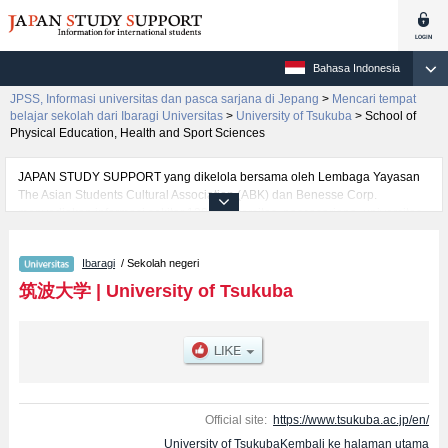
Bahasa Indonesia
JPSS, Informasi universitas dan pasca sarjana di Jepang
>
Mencari tempat
belajar sekolah dari Ibaragi Universitas
>
University of Tsukuba
>
School of
Physical Education, Health and Sport Sciences
JAPAN STUDY SUPPORT yang dikelola bersama oleh Lembaga Yayasan
The Asian Students Cultural Association (ABK) dan Benesse Corp.
menyediakan informasi sekitar 1300 universitas, pascasarjana, universitas
yunior, akademi kejuruan yang siap menerima mahasiswa(i) mancanegara.
Tersedia informasi rinci mengenai University of Tsukuba, mencakup
Ibaragi
/ Sekolah negeri
informasi per fakultas seperti Fakultas School of Humanities and
CultureatauFakultas School of Human SciencesatauFakultas School of
筑波大学
|
University of Tsukuba
Science and EngineeringatauFakultas School of Medicine and Health
SciencesatauFakultas School of Physical Education, Health and Sport
SciencesatauFakultas School of Art and DesignatauFakultas School of
InformaticsatauFakultas School of Social and International
StudiesatauFakultas School of Life and Environmental
SciencesatauFakultas Japan-Expert ProgramatauFakultas Bachelor's
Program in Global IssuesatauFakultas Interdisciplinary Science and Design,
Official site:
https://www.tsukuba.ac.jp/en/
serta berbagai informasi yang berguna bagi mahasiswa(i) mancanegara
University of TsukubaKembali ke halaman utama
seperti kuota untuk jumlah pendaftar dan jumlah kelulusan ujian masuk