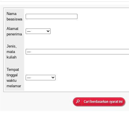
Nama
beasiswa
Alamat
penerima
Jenis,
mata
kuliah
Tempat
tinggal
waktu
melamar