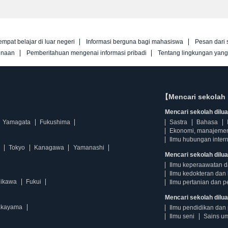
empat belajar di luar negeri
Informasi berguna bagi mahasiswa
Pesan dari 
unaan
Pemberitahuan mengenai informasi pribadi
Tentang lingkungan yan
【Mencari sekolah 
Mencari sekolah diluar
Yamagata
Fukushima
Sastra
Bahasa
Ekonomi, manajeme
Ilmu hubungan intern
Tokyo
Kanagawa
Yamanashi
Mencari sekolah dilua
Ilmu keperaawatan 
Ilmu kedokteran dan 
hikawa
Fukui
Ilmu pertanian dan p
Mencari sekolah diluar
kayama
Ilmu pendidikan dan 
Ilmu seni
Sains u