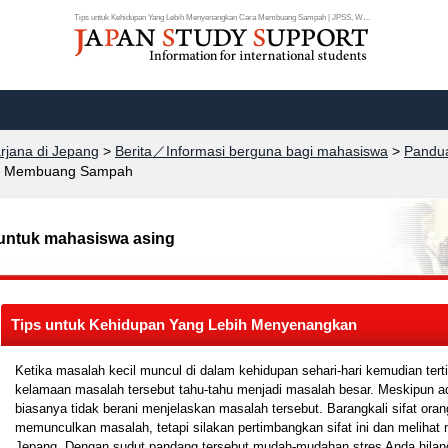
Tips untuk Kehidupan Yang Lebih Menyenangkan Cara Membuang Sampah | JPSS, Web...
arjana di Jepang
>
Berita／Informasi berguna bagi mahasiswa
>
Pandua
a Membuang Sampah
untuk mahasiswa asing
Tips untuk Kehidupan Yang Lebih Menyenangkan
Ketika masalah kecil muncul di dalam kehidupan sehari-hari kemudian terti
kelamaan masalah tersebut tahu-tahu menjadi masalah besar. Meskipun a
biasanya tidak berani menjelaskan masalah tersebut. Barangkali sifat oran
memunculkan masalah, tetapi silakan pertimbangkan sifat ini dan melihat
Jepang. Dengan sudut pandang tersebut mudah-mudahan stres Anda hilan