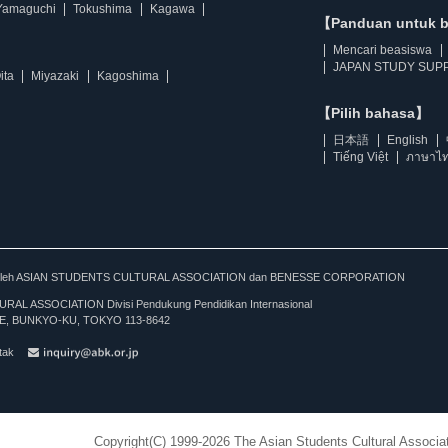
Yamaguchi
Tokushima
Kagawa
【Panduan untuk 
Mencari beasiswa
JAPAN STUDY SUPP
ita
Miyazaki
Kagoshima
【Pilih bahasa】
日本語
English
Tiếng Việt
ภาษาไ
kan oleh ASIAN STUDENTS CULTURAL ASSOCIATION dan BENESSE CORPORATION
L ASSOCIATION Divisi Pendukung Pendidikan Internasional
, BUNKYO-KU, TOKYO 113-8642
tak
Copyright(C) 1999-2026 The Asian Students Cultural Associat