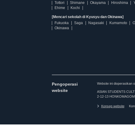
Tottori
Shimane
Okayama
Hiroshima
Ehime
Kochi
[Mencari sekolah di Kyusyu dan Okinawa]
Fukuoka
Saga
Nagasaki
Kumamoto
O
Okinawa
Pengoperasi
Website ini dioperasi
website
ASIAN STUDENTS CULTURA
2-12-13 HONKOMAGOME
Konsep website
Kon