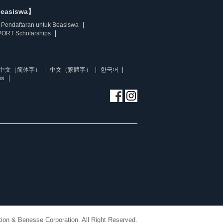
beasiswa】
Pendaftaran untuk Beasiswa
ORT Scholarships
中文（简体字）
中文（繁體字）
한국어
ทย
ion & Benesse Corporation. All Right Reserved.