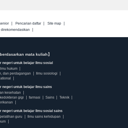
senior
Pencarian daftar
Site map
g direkomendasikan
berdasarkan mata kuliah】
 negeri untuk belajar Ilmu sosial
Ilmu hukum
n, dan perdagangan
Ilmu sosiologi
ational
r negeri untuk belajar Ilmu sains
dan kesehatan
kedokteran gigi
farmasi
Sains
Teknik
erikanan
 negeri untuk belajar Ilmu sosial sains
pelatihan guru
Ilmu sains kehidupan
mum