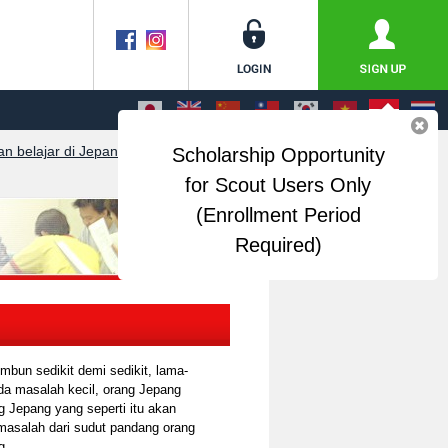
n belajar di Jepang
>
Panduan kehidupan
Scholarship Opportunity
for Scout Users Only
(Enrollment Period
Required)
mbun sedikit demi sedikit, lama-
da masalah kecil, orang Jepang
g Jepang yang seperti itu akan
 masalah dari sudut pandang orang
g.