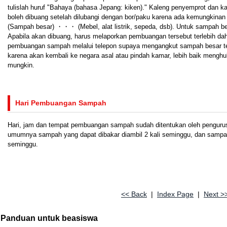
tulislah huruf "Bahaya (bahasa Jepang: kiken)." Kaleng penyemprot dan k
boleh dibuang setelah dilubangi dengan bor/paku karena ada kemungkinan
(Sampah besar) ・・・ (Mebel, alat listrik, sepeda, dsb). Untuk sampah be
Apabila akan dibuang, harus melaporkan pembuangan tersebut terlebih dah
pembuangan sampah melalui telepon supaya mengangkut sampah besar te
karena akan kembali ke negara asal atau pindah kamar, lebih baik menghub
mungkin.
Hari Pembuangan Sampah
Hari, jam dan tempat pembuangan sampah sudah ditentukan oleh penguru
umumnya sampah yang dapat dibakar diambil 2 kali seminggu, dan sampah 
seminggu.
<< Back
|
Index Page
|
Next >
Panduan untuk beasiswa