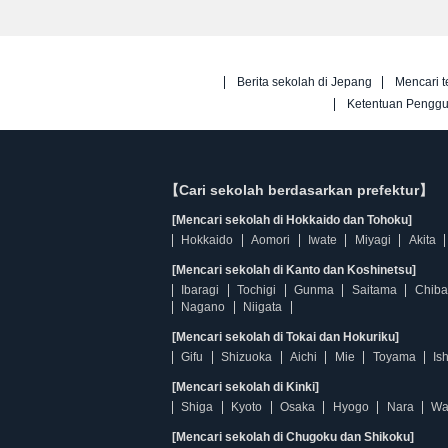
Berita sekolah di Jepang
Mencari t
Ketentuan Pengg
【Cari sekolah berdasarkan prefektur】
[Mencari sekolah di Hokkaido dan Tohoku]
Hokkaido
Aomori
Iwate
Miyagi
Akita
[Mencari sekolah di Kanto dan Koshinetsu]
Ibaragi
Tochigi
Gunma
Saitama
Chiba
Nagano
Niigata
[Mencari sekolah di Tokai dan Hokuriku]
Gifu
Shizuoka
Aichi
Mie
Toyama
Is
[Mencari sekolah di Kinki]
Shiga
Kyoto
Osaka
Hyogo
Nara
Wa
[Mencari sekolah di Chugoku dan Shikoku]