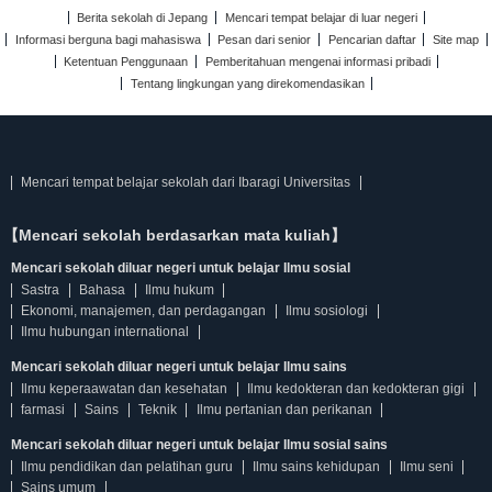
Berita sekolah di Jepang
Mencari tempat belajar di luar negeri
Informasi berguna bagi mahasiswa
Pesan dari senior
Pencarian daftar
Site map
Ketentuan Penggunaan
Pemberitahuan mengenai informasi pribadi
Tentang lingkungan yang direkomendasikan
Mencari tempat belajar sekolah dari Ibaragi Universitas
【Mencari sekolah berdasarkan mata kuliah】
Mencari sekolah diluar negeri untuk belajar Ilmu sosial
Sastra
Bahasa
Ilmu hukum
Ekonomi, manajemen, dan perdagangan
Ilmu sosiologi
Ilmu hubungan international
Mencari sekolah diluar negeri untuk belajar Ilmu sains
Ilmu keperaawatan dan kesehatan
Ilmu kedokteran dan kedokteran gigi
farmasi
Sains
Teknik
Ilmu pertanian dan perikanan
Mencari sekolah diluar negeri untuk belajar Ilmu sosial sains
Ilmu pendidikan dan pelatihan guru
Ilmu sains kehidupan
Ilmu seni
Sains umum