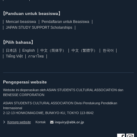
【Panduan untuk beasiswa】
Mencari beasiswa
Pendaftaran untuk Beasiswa
JAPAN STUDY SUPPORT Scholarships
【Pilih bahasa】
日本語
English
中文（简体字）
中文（繁體字）
한국어
Tiếng Việt
ภาษาไทย
Pengoperasi website
Website ini dioperasikan oleh ASIAN STUDENTS CULTURAL ASSOCIATION dan
BENESSE CORPORATION
ASIAN STUDENTS CULTURAL ASSOCIATION Divisi Pendukung Pendidikan
Internasional
2-12-13 HONKOMAGOME, BUNKYO-KU, TOKYO 113-8642
Konsep website
Kontak