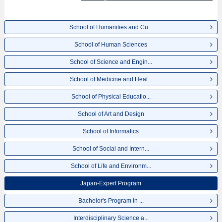
mahasiswa(i) mancanegara, informasi mengenai ujian masuk, prasarana
kampus, akses jalan, dan lainnya. Silakan memanfaatkannya.
School of Humanities and Cu...
School of Human Sciences
School of Science and Engin...
School of Medicine and Heal...
School of Physical Educatio...
School of Art and Design
School of Informatics
School of Social and Intern...
School of Life and Environm...
Japan-Expert Program
Bachelor's Program in ...
Interdisciplinary Science a...