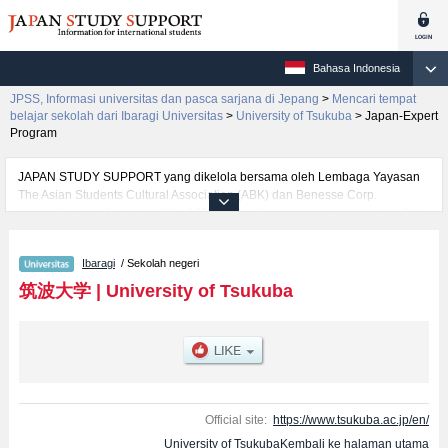
Bahasa Indonesia
JPSS, Informasi universitas dan pasca sarjana di Jepang
>
Mencari tempat
belajar sekolah dari Ibaragi Universitas
>
University of Tsukuba
>
Japan-Expert
Program
JAPAN STUDY SUPPORT yang dikelola bersama oleh Lembaga Yayasan
The Asian Students Cultural Association (ABK) dan Benesse Corp.
menyediakan informasi sekitar 1300 universitas, pascasarjana, universitas
yunior, akademi kejuruan yang siap menerima mahasiswa(i) mancanegara.
Tersedia informasi rinci mengenai University of Tsukuba, mencakup
Ibaragi
/ Sekolah negeri
informasi per fakultas seperti Fakultas School of Humanities and
CultureatauFakultas School of Human SciencesatauFakultas School of
筑波大学
|
University of Tsukuba
Science and EngineeringatauFakultas School of Medicine and Health
SciencesatauFakultas School of Physical Education, Health and Sport
SciencesatauFakultas School of Art and DesignatauFakultas School of
InformaticsatauFakultas School of Social and International
StudiesatauFakultas School of Life and Environmental
SciencesatauFakultas Japan-Expert ProgramatauFakultas Bachelor's
Program in Global IssuesatauFakultas Interdisciplinary Science and Design,
Official site:
https://www.tsukuba.ac.jp/en/
serta berbagai informasi yang berguna bagi mahasiswa(i) mancanegara
University of TsukubaKembali ke halaman utama
seperti kuota untuk jumlah pendaftar dan jumlah kelulusan ujian masuk