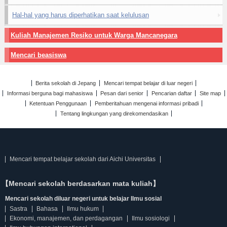
Hal-hal yang harus diperhatikan saat kelulusan
Kuliah Manajemen Resiko untuk Warga Mancanegara
Mencari beasiswa
Berita sekolah di Jepang
Mencari tempat belajar di luar negeri
Informasi berguna bagi mahasiswa
Pesan dari senior
Pencarian daftar
Site map
Ketentuan Penggunaan
Pemberitahuan mengenai informasi pribadi
Tentang lingkungan yang direkomendasikan
Mencari tempat belajar sekolah dari Aichi Universitas
【Mencari sekolah berdasarkan mata kuliah】
Mencari sekolah diluar negeri untuk belajar Ilmu sosial
Sastra
Bahasa
Ilmu hukum
Ekonomi, manajemen, dan perdagangan
Ilmu sosiologi