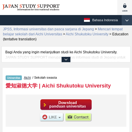
Bahasa Indonesia
JPSS, Informasi universitas dan pasca sarjana di Jepang
>
Mencari tempat
belajar sekolah dari Aichi Universitas
>
Aichi Shukutoku University
>
Education
(tentative translation)
Bagi Anda yang ingin melanjutkan studi ke Aichi Shukutoku University.
JAPAN STUDY SUPPORT merupakan situs informasi studi di Jepang untuk
para pelajar/mahasiswa(i) mancanegara yang dikelola bersama oleh The
Asian Students Cultural Association (ABK) dan Benesse Corp. Kami
menyediakan informasi rinci per fakultas, termasuk Fakultas Fakultas
Aichi
/ Sekolah swasta
Pertukaran BudayaatauFakultas Fakultas BisnisatauFakultas Fakultas
Komunikasi GlobalatauFakultas Center for Japanese Language and
愛知淑徳大学
|
Aichi Shukutoku University
CultureatauFakultas LettersatauFakultas Human InformaticsatauFakultas
PsychologyatauFakultas Creation and RepresentationatauFakultas Health
and Medical SciencesatauFakultas Food and Health SciencesatauFakultas
Human ServicesatauFakultas Education (tentative translation)atauFakultas
Architecture (tentative translation), Aichi Shukutoku University. Bagi yang
mencari informasi melanjutkan studi ke Aichi Shukutoku University, silakan
memanfaatkannya. Selain itu, kami juga menyediakan informasi sekitar
1300 universitas, pascasarjana, universitas yunior, akademi kejuruan yang
siap menerima mahasiswa(i) mancanegara.