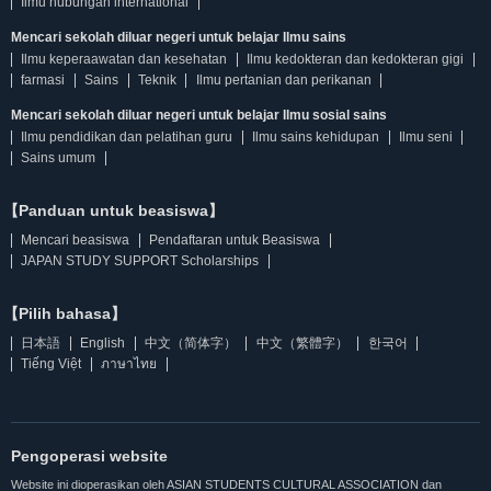
Ilmu hubungan international
Mencari sekolah diluar negeri untuk belajar Ilmu sains
Ilmu keperaawatan dan kesehatan
Ilmu kedokteran dan kedokteran gigi
farmasi
Sains
Teknik
Ilmu pertanian dan perikanan
Mencari sekolah diluar negeri untuk belajar Ilmu sosial sains
Ilmu pendidikan dan pelatihan guru
Ilmu sains kehidupan
Ilmu seni
Sains umum
【Panduan untuk beasiswa】
Mencari beasiswa
Pendaftaran untuk Beasiswa
JAPAN STUDY SUPPORT Scholarships
【Pilih bahasa】
日本語
English
中文（简体字）
中文（繁體字）
한국어
Tiếng Việt
ภาษาไทย
Pengoperasi website
Website ini dioperasikan oleh ASIAN STUDENTS CULTURAL ASSOCIATION dan