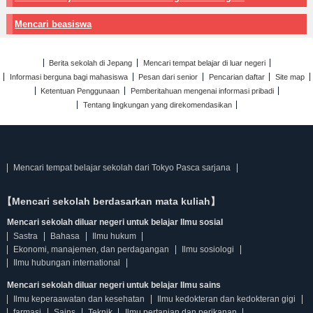
Mencari beasiswa
Berita sekolah di Jepang
Mencari tempat belajar di luar negeri
Informasi berguna bagi mahasiswa
Pesan dari senior
Pencarian daftar
Site map
Ketentuan Penggunaan
Pemberitahuan mengenai informasi pribadi
Tentang lingkungan yang direkomendasikan
Mencari tempat belajar sekolah dari Tokyo Pasca sarjana
【Mencari sekolah berdasarkan mata kuliah】
Mencari sekolah diluar negeri untuk belajar Ilmu sosial
Sastra
Bahasa
Ilmu hukum
Ekonomi, manajemen, dan perdagangan
Ilmu sosiologi
Ilmu hubungan international
Mencari sekolah diluar negeri untuk belajar Ilmu sains
Ilmu keperaawatan dan kesehatan
Ilmu kedokteran dan kedokteran gigi
farmasi
Sains
Teknik
Ilmu pertanian dan perikanan