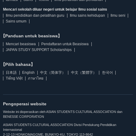
Mencari sekolah diluar negeri untuk belajar Ilmu sosial sains
Ilmu pendidikan dan pelatihan guru
Ilmu sains kehidupan
Ilmu seni
Sains umum
【Panduan untuk beasiswa】
Mencari beasiswa
Pendaftaran untuk Beasiswa
JAPAN STUDY SUPPORT Scholarships
【Pilih bahasa】
日本語
English
中文（简体字）
中文（繁體字）
한국어
Tiếng Việt
ภาษาไทย
Pengoperasi website
Website ini dioperasikan oleh ASIAN STUDENTS CULTURAL ASSOCIATION dan
BENESSE CORPORATION
ASIAN STUDENTS CULTURAL ASSOCIATION Divisi Pendukung Pendidikan
Internasional
2-12-13 HONKOMAGOME, BUNKYO-KU, TOKYO 113-8642