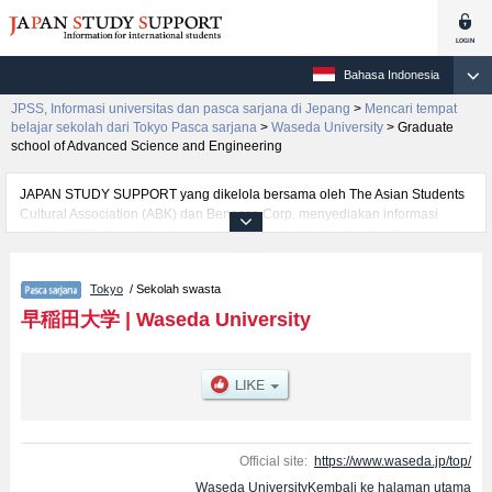
Bahasa Indonesia
JPSS, Informasi universitas dan pasca sarjana di Jepang
>
Mencari tempat
belajar sekolah dari Tokyo Pasca sarjana
>
Waseda University
>
Graduate
school of Advanced Science and Engineering
JAPAN STUDY SUPPORT yang dikelola bersama oleh The Asian Students
Cultural Association (ABK) dan Benesse Corp. menyediakan informasi
sekitar 1300 universitas, pascasarjana, universitas yunior, akademi
kejuruan yang siap menerima mahasiswa(i) mancanegara.
Tersedia informasi rinci mengenai Waseda University, mencakup informasi
Tokyo
/ Sekolah swasta
per jurusan riset seperti %% research %%, serta berbagai informasi yang
berguna bagi mahasiswa(i) mancanegara seperti kuota untuk jumlah
早稲田大学
|
Waseda University
pendaftar dan jumlah kelulusan ujian masuk mahasiswa(i) mancanegara,
informasi mengenai ujian masuk, prasarana kampus, akses jalan, dan
lainnya. Silakan memanfaatkannya.
Official site:
https://www.waseda.jp/top/
Waseda UniversityKembali ke halaman utama