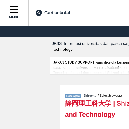
Cari sekolah
MENU
JPSS, Informasi universitas dan pasca sa
Technology
JAPAN STUDY SUPPORT yang dikelola bersama ol
pascasarjana, universitas yunior, akademi kej
Tersedia informasi rinci mengenai Shizuoka Inst
berguna bagi mahasiswa(i) mancanegara seperti
prasarana kampus, akses jalan, dan lainnya. S
Shizuoka
/ Sekolah swasta
静岡理工科大学
|
Shi
and Technology