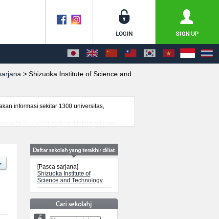
sarjana
>
Shizuoka Institute of Science and
n informasi sekitar 1300 universitas,
 research %%, serta berbagai informasi yang
ancanegara, informasi mengenai ujian masuk,
[Pasca sarjana]
Shizuoka Institute of
Science and Technology