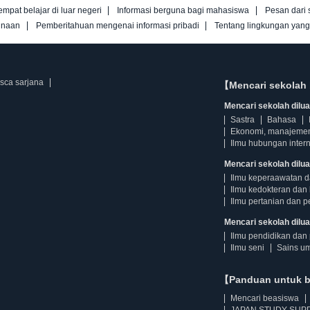
empat belajar di luar negeri
Informasi berguna bagi mahasiswa
Pesan dari 
unaan
Pemberitahuan mengenai informasi pribadi
Tentang lingkungan yan
asca sarjana
【Mencari sekolah 
Mencari sekolah diluar
Sastra
Bahasa
Ekonomi, manajeme
Ilmu hubungan intern
Mencari sekolah dilua
Ilmu keperaawatan 
Ilmu kedokteran dan 
Ilmu pertanian dan p
Mencari sekolah diluar
Ilmu pendidikan dan 
Ilmu seni
Sains u
【Panduan untuk 
Mencari beasiswa