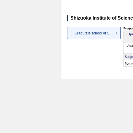
Shizuoka Institute of Scien
Progra
Gradutate school of Science a...
Uji
Ada
Subje
Syste