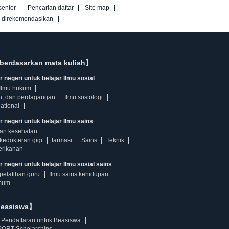
senior
Pencarian daftar
Site map
g direkomendasikan
berdasarkan mata kuliah】
 negeri untuk belajar Ilmu sosial
Ilmu hukum
n, dan perdagangan
Ilmu sosiologi
ational
r negeri untuk belajar Ilmu sains
dan kesehatan
kedokteran gigi
farmasi
Sains
Teknik
erikanan
 negeri untuk belajar Ilmu sosial sains
pelatihan guru
Ilmu sains kehidupan
mum
beasiswa】
Pendaftaran untuk Beasiswa