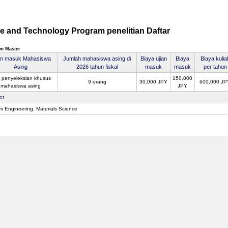
ce and Technology Program penelitian Daftar
m Master
an masuk Mahasiswa
Jumlah mahasiswa asing di
Biaya ujian
Biaya
Biaya kulia
Asing
2026 tahun fiskal
masuk
masuk
per tahun
 penyeleksian khusus
150,000
9 orang
30,000 JPY
600,000 JP
mahasiswa asing
JPY
ct
m Engineering, Materials Science