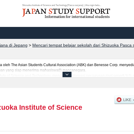
Shizuoka Institute of Science and Technology(Pasca sarjana) | Jika ingin bela...
rjana di Jepang
>
Mencari tempat belajar sekolah dari Shizuoka Pasca 
eh The Asian Students Cultural Association (ABK) dan Benesse Corp. menyediaka
uruan yang siap menerima mahasiswa(i) mancanegara.
itute of Science and Technology, mencakup informasi per jurusan riset seperti %%
 kuota untuk jumlah pendaftar dan jumlah kelulusan ujian masuk mahasiswa(i) m
ilakan memanfaatkannya.
zuoka Institute of Science