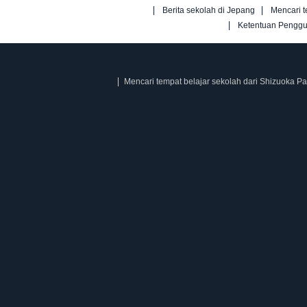
Berita sekolah di Jepang
Mencari t
Ketentuan Pengg
Mencari tempat belajar sekolah dari Shizuoka P