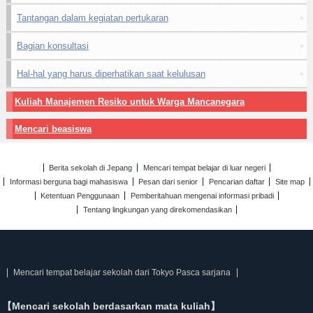
Tantangan dalam kegiatan pertukaran
Bagian konsultasi
Hal-hal yang harus diperhatikan saat kelulusan
Kuliah Manajemen Resiko untuk Warga Mancanegara
Mencari beasiswa
Berita sekolah di Jepang
Mencari tempat belajar di luar negeri
Informasi berguna bagi mahasiswa
Pesan dari senior
Pencarian daftar
Site map
Ketentuan Penggunaan
Pemberitahuan mengenai informasi pribadi
Tentang lingkungan yang direkomendasikan
Mencari tempat belajar sekolah dari Tokyo Pasca sarjana
【Mencari sekolah berdasarkan mata kuliah】