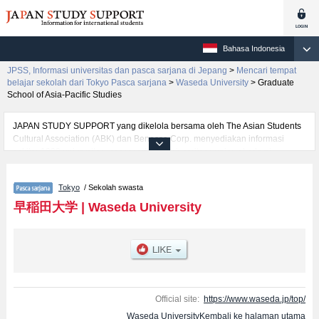
Bahasa Indonesia
JPSS, Informasi universitas dan pasca sarjana di Jepang
>
Mencari tempat
belajar sekolah dari Tokyo Pasca sarjana
>
Waseda University
>
Graduate
School of Asia-Pacific Studies
JAPAN STUDY SUPPORT yang dikelola bersama oleh The Asian Students
Cultural Association (ABK) dan Benesse Corp. menyediakan informasi
sekitar 1300 universitas, pascasarjana, universitas yunior, akademi
kejuruan yang siap menerima mahasiswa(i) mancanegara.
Tersedia informasi rinci mengenai Waseda University, mencakup informasi
Tokyo
/ Sekolah swasta
per jurusan riset seperti %% research %%, serta berbagai informasi yang
berguna bagi mahasiswa(i) mancanegara seperti kuota untuk jumlah
早稲田大学
|
Waseda University
pendaftar dan jumlah kelulusan ujian masuk mahasiswa(i) mancanegara,
informasi mengenai ujian masuk, prasarana kampus, akses jalan, dan
lainnya. Silakan memanfaatkannya.
Official site:
https://www.waseda.jp/top/
Waseda UniversityKembali ke halaman utama