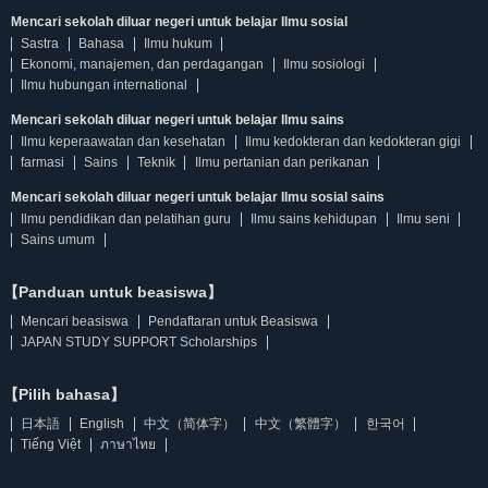
Mencari sekolah diluar negeri untuk belajar Ilmu sosial
Sastra
Bahasa
Ilmu hukum
Ekonomi, manajemen, dan perdagangan
Ilmu sosiologi
Ilmu hubungan international
Mencari sekolah diluar negeri untuk belajar Ilmu sains
Ilmu keperaawatan dan kesehatan
Ilmu kedokteran dan kedokteran gigi
farmasi
Sains
Teknik
Ilmu pertanian dan perikanan
Mencari sekolah diluar negeri untuk belajar Ilmu sosial sains
Ilmu pendidikan dan pelatihan guru
Ilmu sains kehidupan
Ilmu seni
Sains umum
【Panduan untuk beasiswa】
Mencari beasiswa
Pendaftaran untuk Beasiswa
JAPAN STUDY SUPPORT Scholarships
【Pilih bahasa】
日本語
English
中文（简体字）
中文（繁體字）
한국어
Tiếng Việt
ภาษาไทย