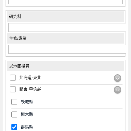
研究科
主修/專業
以地圖搜尋
北海道·東北
關東·甲信越
茨城縣
櫪木縣
群馬縣