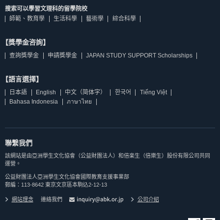
搜索可以學習文理科的留學院校
師範、教育學
生活科學
藝術學
綜合科學
【獎學金咨詢】
查詢獎學金
申請獎學金
JAPAN STUDY SUPPORT Scholarships
【語言選擇】
日本語
English
中文（简体字）
한국어
Tiếng Việt
Bahasa Indonesia
ภาษาไทย
聯繫我們
該網站是由亞洲學生文化協會（公益財團法人）和倍楽生（倍樂生）股份有限公司共同
運營。
公益財團法人亞洲學生文化協會國際教育支援事業部
郵編：113-8642 東京文京區本駒込2-12-13
網站理念
連絡我們
公司介紹