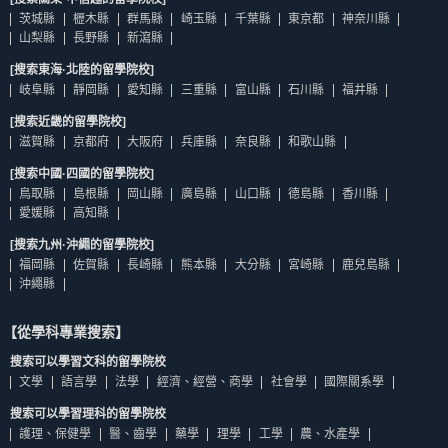
茨城縣
櫪木縣
群馬縣
崎玉縣
千葉縣
東京都
神奈川縣
山梨縣
長野縣
新瀉縣
[搜索東海·北陸的留學院校]
岐阜縣
靜岡縣
愛知縣
三重縣
富山縣
石川縣
福井縣
[搜索近畿的留學院校]
滋賀縣
京都府
大阪府
兵庫縣
奈良縣
和歌山縣
[搜索中國·四國的留學院校]
鳥取縣
島根縣
岡山縣
廣島縣
山口縣
德島縣
香川縣
愛媛縣
高知縣
[搜索九州·沖繩的留學院校]
福岡縣
佐賀縣
長崎縣
熊本縣
大分縣
宮崎縣
鹿兒島縣
沖繩縣
【從學科專業搜索】
搜索可以學習文科的留學院校
文學
語言學
法學
經濟、經營、商學
社會學
國際關系學
搜索可以學習理科的留學院校
護理、保健學
醫、齒學
藥學
理學
工學
農、水產學