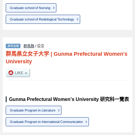
Graduate school of Nursing
Graduate school of Rediological Technology
群馬縣
/ 公立
群馬県立女子大学
|
Gunma Prefectural Women's
University
Gunma Prefectural Women's University 研究科一覽表
Graduate Program in Literature
Graduate Program in International Communication