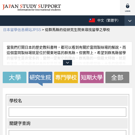
中文（繁體字）
日本留學信息網站JPSS
>
從群馬縣的從研究生院來尋找留學之學校
當我們打開日本的歷史教科書時，都可以看到有關於富岡製絲場的解說。而
這個富岡製絲場就是位於關東地區的群馬縣。但實際上，希望到群馬縣留學
的留學生是非常多的；當然一定有它的理由。群馬縣的一個最大特徵，就是
有溫泉。其中最具代表性就是草津溫泉。所以在辛勤學習後，大多的留學生
都會去洗溫泉來犒賞自己。而且，群馬縣有很豐富的自然資產。去學校的路
程上，可以從很多的地方看到赤城山；此景觀，對於大部份的留學生來說都
認為來到群馬縣留學，是一件很美好的事。
學校名
關鍵字查詢