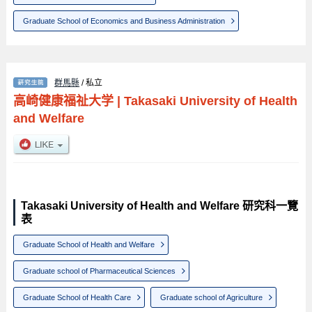
Graduate School of Economics and Business Administration
群馬縣
/ 私立
高崎健康福祉大学
|
Takasaki University of Health
and Welfare
Takasaki University of Health and Welfare 研究科一覽
表
Graduate School of Health and Welfare
Graduate school of Pharmaceutical Sciences
Graduate School of Health Care
Graduate school of Agriculture