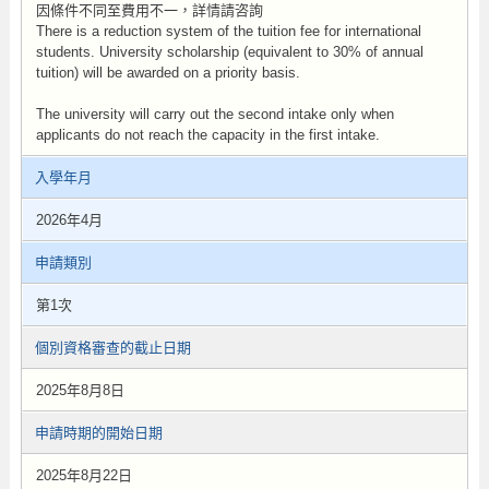
因條件不同至費用不一，詳情請咨詢
There is a reduction system of the tuition fee for international
students. University scholarship (equivalent to 30% of annual
tuition) will be awarded on a priority basis.
The university will carry out the second intake only when
applicants do not reach the capacity in the first intake.
入學年月
2026年4月
申請類別
第1次
個別資格審查的截止日期
2025年8月8日
申請時期的開始日期
2025年8月22日