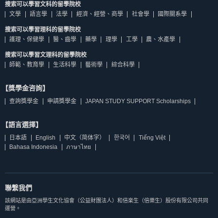
搜索可以學習文科的留學院校
文學
語言學
法學
經濟、經營、商學
社會學
國際關系學
搜索可以學習理科的留學院校
護理、保健學
醫、齒學
藥學
理學
工學
農、水產學
搜索可以學習文理科的留學院校
師範、教育學
生活科學
藝術學
綜合科學
【獎學金咨詢】
查詢獎學金
申請獎學金
JAPAN STUDY SUPPORT Scholarships
【語言選擇】
日本語
English
中文（简体字）
한국어
Tiếng Việt
Bahasa Indonesia
ภาษาไทย
聯繫我們
該網站是由亞洲學生文化協會（公益財團法人）和倍楽生（倍樂生）股份有限公司共同
運營。