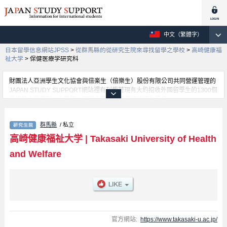
中文（繁體字）
日本留學信息網站JPSS
>
從群馬縣的從研究生院來尋找留學之學校
>
高崎健康福
祉大学
>
保健医療学研究科
財團法人亞洲學生文化協會與倍楽生（倍樂生）股份有限公司共同營運管理的
JAPAN STUDY SUPPORT網站裡有刊載著現有大約招收外國留學生的1300個
學校的大學學部、大學院、短期大學、專門學校的招生訊息。
在這裡有刊載著高崎健康福祉大学的詳細招生訊息。有Graduate School of
Health and Welfare、Graduate school of Pharmaceutical Sciences、保健医
群馬縣
/ 私立
療学研究科、Graduate school of Agriculture等各別研究科的不同訊息，以及
招收名額、合格人數等考試資訊、設施介紹、聯絡方式等對外國留學生是必要
高崎健康福祉大学
|
Takasaki University of Health
之訊息都刊載於此，請務必查閱及利用此網站。
and Welfare
官方網站:
https://www.takasaki-u.ac.jp/