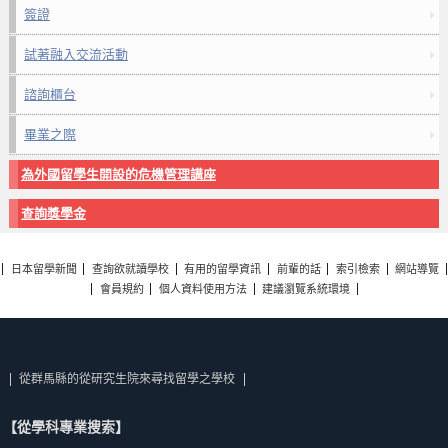
簽證
試著融入交流活動
諮詢櫃台
畢業之際
為外國留學生開設的危機管理講座
查詢獎學金
日本留學新聞
查詢欲就讀學校
有用的留學資訊
前輩的話
索引檢索
網站導覽
會員規約
個人資料使用方法
建議瀏覽系統環境
從群馬縣的從研究生院來尋找留學之學校
【從學科專業搜索】