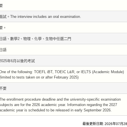
要
面試。The interview includes an oral examination.
要。
日語、數學2、物理、化學、生物中任選二門
日語
2025年6月以後的考試
One of the following: TOEFL iBT, TOEIC L&R, or IELTS (Academic Module)
(limited to tests taken on or after February 2025)
不要
The enrollment procedure deadline and the university-specific examination
subjects are for the 2026 academic year. Information regarding the 2027
academic year is scheduled to be released in early September 2026.
最後更新日期: 2026年07月2