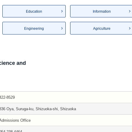
Education
Information
Engineering
Agriculture
Science and
422-8529
836 Oya, Suruga-ku, Shizuoka-shi, Shizuoka
Admissions Office
054-238-4464