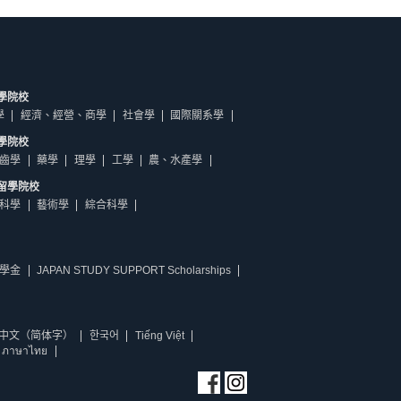
學院校
學
經濟、經營、商學
社會學
國際關系學
學院校
齒學
藥學
理學
工學
農、水產學
留學院校
科學
藝術學
綜合科學
學金
JAPAN STUDY SUPPORT Scholarships
中文（简体字）
한국어
Tiếng Việt
ภาษาไทย