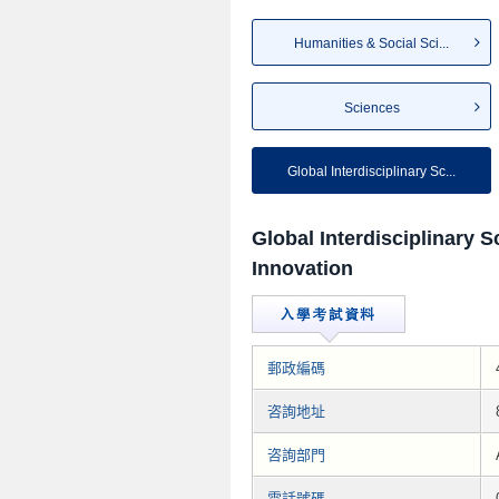
Humanities & Social Sci...
Sciences
Global Interdisciplinary Sc...
Global Interdisciplinary 
Innovation
郵政編碼
咨詢地址
咨詢部門
電話號碼