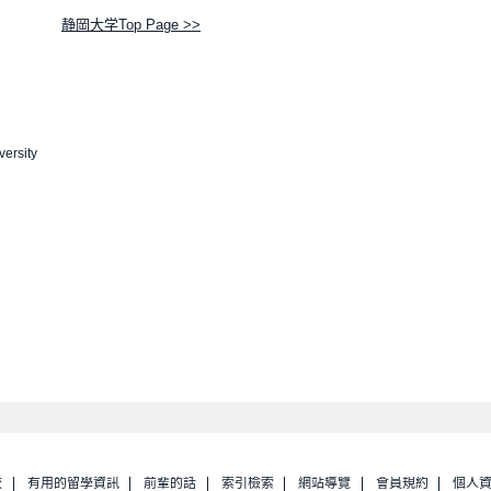
静岡大学Top Page >>
ersity
校
有用的留學資訊
前輩的話
索引檢索
網站導覽
會員規約
個人