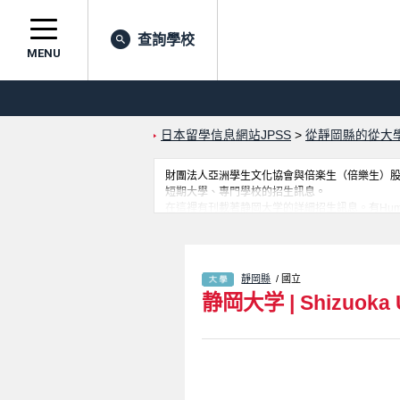
查詢學校
MENU
日本留學信息網站JPSS
>
從靜岡縣的從大
財團法人亞洲學生文化協會與倍楽生（倍樂生）股份有
短期大學、專門學校的招生訊息。
在這裡有刊載著静岡大学的詳細招生訊息。有Humanities & 
Interdisciplinary Science a
及利用此網站。
靜岡縣
/ 國立
静岡大学
|
Shizuoka 