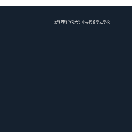
從靜岡縣的從大學來尋找留學之學校