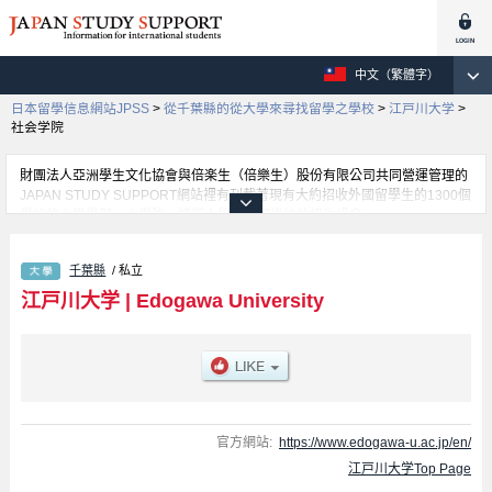
中文（繁體字）
日本留學信息網站JPSS
>
從千葉縣的從大學來尋找留學之學校
>
江戸川大学
>
社会学院
財團法人亞洲學生文化協會與倍楽生（倍樂生）股份有限公司共同營運管理的
JAPAN STUDY SUPPORT網站裡有刊載著現有大約招收外國留學生的1300個
學校的大學學部、大學院、短期大學、專門學校的招生訊息。
在這裡有刊載著江戸川大学的詳細招生訊息。有社会学院學部、媒体与传播学
院學部等各別學部的不同訊息，以及招收名額、合格人數等考試資訊、設施介
千葉縣
/ 私立
紹、聯絡方式等對外國留學生是必要之訊息都刊載於此，請務必查閱及利用此
網站。
江戸川大学
|
Edogawa University
官方網站:
https://www.edogawa-u.ac.jp/en/
江戸川大学Top Page