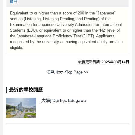
備註
Equivalent to or higher than a score of 200 in the “Japanese”
section (Listening, Listening-Reading, and Reading) of the
Examination for Japanese University Admission for International
Students (EJU), or equivalent to or higher than the “N2” level of
the Japanese-Language Proficiency Test (JLPT). Applicants
recognized by the university as having equivalent ability are also
eligible.
最後更新日期: 2025年08月14日
江戸川大学Top Page >>
最近的學校閱歷
[大學]
Đại học Edogawa