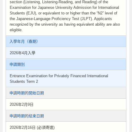
section (Listening, Listening-Reading, and Reading) of the
Examination for Japanese University Admission for International
Students (EJU), or equivalent to or higher than the “N2” level of
the Japanese-Language Proficiency Test (JLPT). Applicants
recognized by the university as having equivalent ability are also
eligible.
入學年月（春期）
2026年4月入學
申請類別
Entrance Examination for Privately Financed International
Students Term 2
申請時期的開始日期
2026年2月9日
申請時期的結束日期
2026年2月16日 (必須寄達)