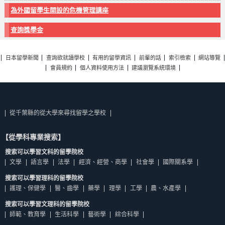
為外國留學生開設的危機管理講座
查詢獎學金
日本留學新聞
查詢欲就讀學校
有用的留學資訊
前輩的話
索引檢索
網站導覽
會員規約
個人資料使用方法
建議瀏覽系統環境
從千葉縣的從大學來尋找留學之學校
【從學科專業搜索】
搜索可以學習文科的留學院校
文學
語言學
法學
經濟、經營、商學
社會學
國際關系學
搜索可以學習理科的留學院校
護理、保健學
醫、齒學
藥學
理學
工學
農、水產學
搜索可以學習文理科的留學院校
師範、教育學
生活科學
藝術學
綜合科學