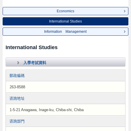
Economics
International Studies
Information Management
International Studies
入學考試資料
郵政編碼
263-8588
咨詢地址
1-5-21 Anagawa, Inage-ku, Chiba-shi, Chiba
咨詢部門