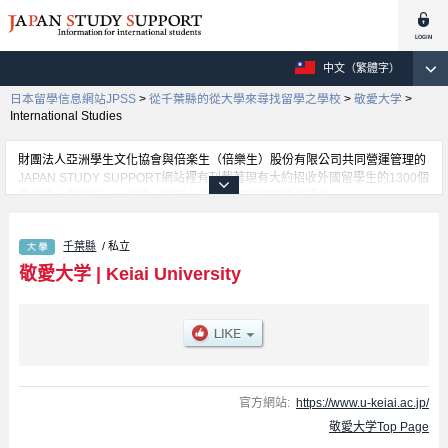
中文（繁體字）
日本留學信息網站JPSS
>
從千葉縣的從大學來尋找留學之學校
>
敬愛大学
>
International Studies
財團法人亞洲學生文化協會與倍楽生（倍樂生）股份有限公司共同營運管理的
JAPAN STUDY SUPPORT網站裡有刊載著現有大約招收外國留學生的1300個
學校的大學學部、大學院、短期大學、專門學校的招生訊息。
在這裡有刊載著敬愛大学的詳細招生訊息。有Economics學部、International
Studies學部、Information Management學部等各別學部的不同訊息，以及
千葉縣
/ 私立
招收名額、合格人數等考試資訊、設施介紹、聯絡方式等對外國留學生是必要
之訊息都刊載於此，請務必查閱及利用此網站。
敬愛大学
|
Keiai University
官方網站:
https://www.u-keiai.ac.jp/
敬愛大学Top Page