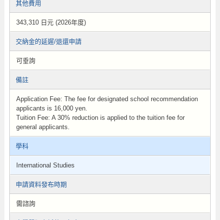
其他費用
343,310 日元 (2026年度)
交納金的延遲/退還申請
可垂詢
備註
Application Fee: The fee for designated school recommendation
applicants is 16,000 yen.
Tuition Fee: A 30% reduction is applied to the tuition fee for
general applicants.
學科
International Studies
申請資料發布時期
需諮詢