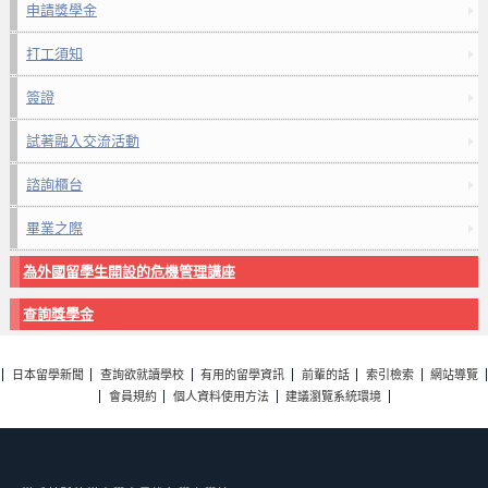
申請獎學金
打工須知
簽證
試著融入交流活動
諮詢櫃台
畢業之際
為外國留學生開設的危機管理講座
查詢獎學金
日本留學新聞
查詢欲就讀學校
有用的留學資訊
前輩的話
索引檢索
網站導覽
會員規約
個人資料使用方法
建議瀏覽系統環境