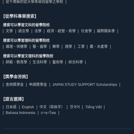
從千葉縣的從大學來尋找留學之學校
【從學科專業搜索】
搜索可以學習文科的留學院校
文學
語言學
法學
經濟、經營、商學
社會學
國際關系學
搜索可以學習理科的留學院校
護理、保健學
醫、齒學
藥學
理學
工學
農、水產學
搜索可以學習文理科的留學院校
師範、教育學
生活科學
藝術學
綜合科學
【獎學金咨詢】
查詢獎學金
申請獎學金
JAPAN STUDY SUPPORT Scholarships
【語言選擇】
日本語
English
中文（简体字）
한국어
Tiếng Việt
Bahasa Indonesia
ภาษาไทย