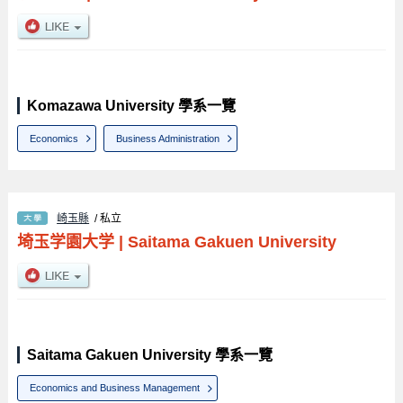
Komazawa University 學系一覽
Economics
Business Administration
崎玉縣
/ 私立
埼玉学園大学
|
Saitama Gakuen University
Saitama Gakuen University 學系一覽
Economics and Business Management