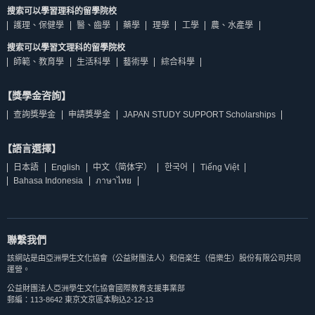
搜索可以學習理科的留學院校
護理、保健學
醫、齒學
藥學
理學
工學
農、水產學
搜索可以學習文理科的留學院校
師範、教育學
生活科學
藝術學
綜合科學
【獎學金咨詢】
查詢獎學金
申請獎學金
JAPAN STUDY SUPPORT Scholarships
【語言選擇】
日本語
English
中文（简体字）
한국어
Tiếng Việt
Bahasa Indonesia
ภาษาไทย
聯繫我們
該網站是由亞洲學生文化協會（公益財團法人）和倍楽生（倍樂生）股份有限公司共同
運營。
公益財團法人亞洲學生文化協會國際教育支援事業部
郵編：113-8642 東京文京區本駒込2-12-13