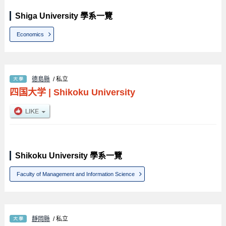
Shiga University 學系一覽
Economics
德島縣
/ 私立
四国大学
|
Shikoku University
Shikoku University 學系一覽
Faculty of Management and Information Science
靜岡縣
/ 私立