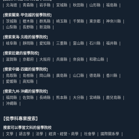
北海道
青森縣
岩手縣
宮城縣
秋田縣
山形縣
福島縣
[搜索關東·甲信越的留學院校]
茨城縣
櫪木縣
群馬縣
崎玉縣
千葉縣
東京都
神奈川縣
山梨縣
長野縣
新瀉縣
[搜索東海·北陸的留學院校]
岐阜縣
靜岡縣
愛知縣
三重縣
富山縣
石川縣
福井縣
[搜索近畿的留學院校]
滋賀縣
京都府
大阪府
兵庫縣
奈良縣
和歌山縣
[搜索中國·四國的留學院校]
鳥取縣
島根縣
岡山縣
廣島縣
山口縣
德島縣
香川縣
愛媛縣
高知縣
[搜索九州·沖繩的留學院校]
福岡縣
佐賀縣
長崎縣
熊本縣
大分縣
宮崎縣
鹿兒島縣
沖繩縣
【從學科專業搜索】
搜索可以學習文科的留學院校
文學
語言學
法學
經濟、經營、商學
社會學
國際關系學