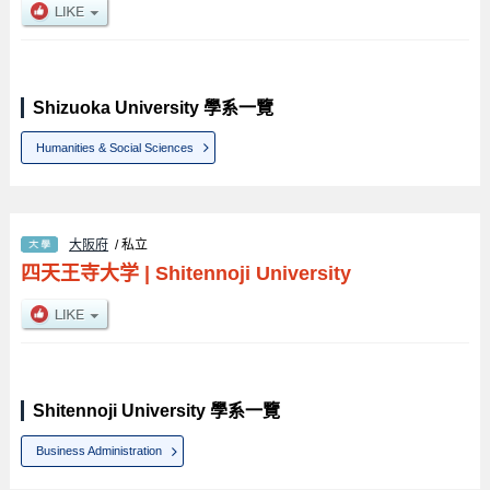
Shizuoka University 學系一覽
Humanities & Social Sciences
大阪府
/ 私立
四天王寺大学
|
Shitennoji University
Shitennoji University 學系一覽
Business Administration