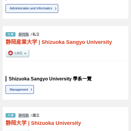
Administration and Informatics
靜岡縣
/ 私立
静岡産業大学
|
Shizuoka Sangyo University
Shizuoka Sangyo University 學系一覽
Management
靜岡縣
/ 國立
静岡大学
|
Shizuoka University