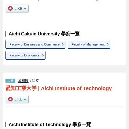
Aichi Gakuin University 學系一覽
Faculty of Business and Commerce
Faculty of Management
Faculty of Economics
愛知縣
/ 私立
愛知工業大学
|
Aichi Institute of Technology
Aichi Institute of Technology 學系一覽