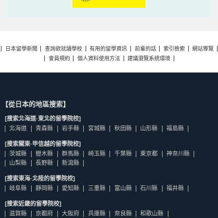
日本留學新聞
查詢欲就讀學校
有用的留學資訊
前輩的話
索引檢索
網站導覽
會員規約
個人資料使用方法
建議瀏覽系統環境
【從日本的地區搜索】
[搜索北海道·東北的留學院校]
北海道
青森縣
岩手縣
宮城縣
秋田縣
山形縣
福島縣
[搜索關東·甲信越的留學院校]
茨城縣
櫪木縣
群馬縣
崎玉縣
千葉縣
東京都
神奈川縣
山梨縣
長野縣
新瀉縣
[搜索東海·北陸的留學院校]
岐阜縣
靜岡縣
愛知縣
三重縣
富山縣
石川縣
福井縣
[搜索近畿的留學院校]
滋賀縣
京都府
大阪府
兵庫縣
奈良縣
和歌山縣