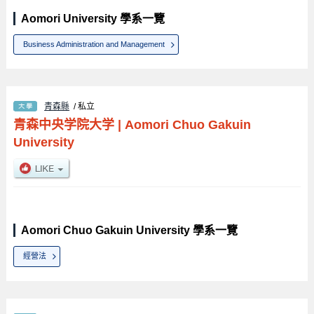
Aomori University 學系一覽
Business Administration and Management
青森縣
/ 私立
青森中央学院大学
|
Aomori Chuo Gakuin
University
Aomori Chuo Gakuin University 學系一覽
經營法