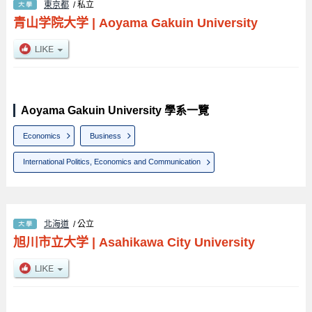
東京都
/ 私立
青山学院大学
|
Aoyama Gakuin University
Aoyama Gakuin University 學系一覽
Economics
Business
International Politics, Economics and Communication
北海道
/ 公立
旭川市立大学
|
Asahikawa City University