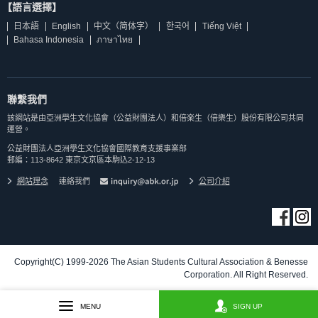
【語言選擇】
日本語
English
中文（简体字）
한국어
Tiếng Việt
Bahasa Indonesia
ภาษาไทย
聯繫我們
該網站是由亞洲學生文化協會（公益財團法人）和倍楽生（倍樂生）股份有限公司共同
運營。
公益財團法人亞洲學生文化協會國際教育支援事業部
郵編：113-8642 東京文京區本駒込2-12-13
網站理念
連絡我們
公司介紹
Copyright(C) 1999-2026 The Asian Students Cultural Association & Benesse
Corporation. All Right Reserved.
MENU
SIGN UP