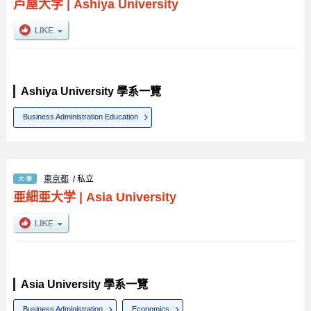
芦屋大学
|
Ashiya University
Ashiya University 學系一覽
Business Administration Education
東京都
/ 私立
亜細亜大学
|
Asia University
Asia University 學系一覽
Business Administration
Economics