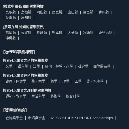
[搜索中國·四國的留學院校]
鳥取縣
島根縣
岡山縣
廣島縣
山口縣
德島縣
香川縣
愛媛縣
高知縣
[搜索九州·沖繩的留學院校]
福岡縣
佐賀縣
長崎縣
熊本縣
大分縣
宮崎縣
鹿兒島縣
沖繩縣
【從學科專業搜索】
搜索可以學習文科的留學院校
文學
語言學
法學
經濟、經營、商學
社會學
國際關系學
搜索可以學習理科的留學院校
護理、保健學
醫、齒學
藥學
理學
工學
農、水產學
搜索可以學習文理科的留學院校
師範、教育學
生活科學
藝術學
綜合科學
【獎學金咨詢】
查詢獎學金
申請獎學金
JAPAN STUDY SUPPORT Scholarships