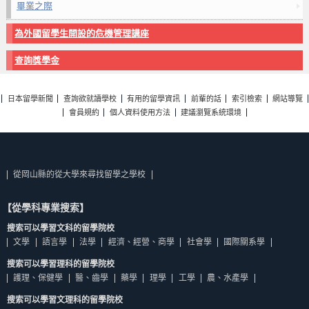
畢業之際
為外國留學生開設的危機管理講座
查詢獎學金
日本留學新聞
查詢欲就讀學校
有用的留學資訊
前輩的話
索引檢索
網站導覽
會員規約
個人資料使用方法
建議瀏覽系統環境
從岡山縣的從大學來尋找留學之學校
【從學科專業搜索】
搜索可以學習文科的留學院校
文學
語言學
法學
經濟、經營、商學
社會學
國際關系學
搜索可以學習理科的留學院校
護理、保健學
醫、齒學
藥學
理學
工學
農、水產學
搜索可以學習文理科的留學院校