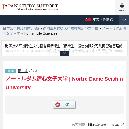
中文（繁體字）
日本留學信息網站JPSS
>
從岡山縣的從大學來尋找留學之學校
>
ノートルダム清
心女子大学
>
Human Life Sciences
財團法人亞洲學生文化協會與倍楽生（倍樂生）股份有限公司共同營運管理的
JAPAN STUDY SUPPORT網站裡有刊載著現有大約招收外國留學生的1300個
學校的大學學部、大學院、短期大學、專門學校的招生訊息。
在這裡有刊載著ノートルダム清心女子大学的詳細招生訊息。有Literature學
部、Human Life Sciences學部、Global Studies學部、Information and Data
岡山縣
/ 私立
Science學部等各別學部的不同訊息，以及招收名額、合格人數等考試資訊、
設施介紹、聯絡方式等對外國留學生是必要之訊息都刊載於此，請務必查閱及
ノートルダム清心女子大学
|
Nortre Dame Seishin
利用此網站。
University
官方網站:
https://www.ndsu.ac.jp/