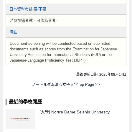
日本留學考試-要/不要
若參加過考試，可作為參考。
備註
Document screening will be conducted based on submitted
documents such as scores from the Examination for Japanese
University Admission for International Students (EJU) or the
Japanese-Language Proficiency Test (JLPT).
最後更新日期: 2025年08月14日
ノートルダム清心女子大学Top Page >>
最近的學校閱歷
[大學]
Nortre Dame Seishin University