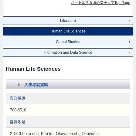
ノートルダム清心女子大学Top Page
Literature
Human Life Sciences
Global Studies
Information and Data Science
Human Life Sciences
入學考試資料
郵政編碼
700-8516
咨詢地址
2-16-9 Ifuku-cho, Kita-ku, Okayama-shi, Okayama