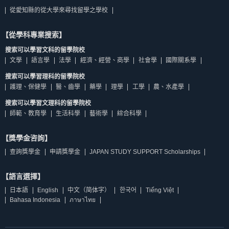
從愛知縣的從大學來尋找留學之學校
【從學科專業搜索】
搜索可以學習文科的留學院校
文學
語言學
法學
經濟、經營、商學
社會學
國際關系學
搜索可以學習理科的留學院校
護理、保健學
醫、齒學
藥學
理學
工學
農、水產學
搜索可以學習文理科的留學院校
師範、教育學
生活科學
藝術學
綜合科學
【獎學金咨詢】
查詢獎學金
申請獎學金
JAPAN STUDY SUPPORT Scholarships
【語言選擇】
日本語
English
中文（简体字）
한국어
Tiếng Việt
Bahasa Indonesia
ภาษาไทย