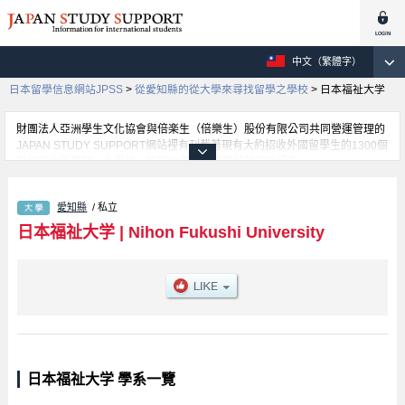
中文（繁體字）
日本留學信息網站JPSS
>
從愛知縣的從大學來尋找留學之學校
>
日本福祉大学
財團法人亞洲學生文化協會與倍楽生（倍樂生）股份有限公司共同營運管理的
JAPAN STUDY SUPPORT網站裡有刊載著現有大約招收外國留學生的1300個
學校的大學學部、大學院、短期大學、專門學校的招生訊息。
在這裡有刊載著日本福祉大学的詳細招生訊息。有Faculty of Social Welfare學
部、Faculty of Economics學部、Faculty of Engineering學部、Faculty of
愛知縣
/ 私立
Global Studies學部、Faculty of Education and Psychology學部、Faculty of
Sports Science學部、Faculty of Health Sciences學部、Faculty of Policy
日本福祉大学
|
Nihon Fukushi University
Studies (Opening in April 2027)學部等各別學部的不同訊息，以及招收名額、
合格人數等考試資訊、設施介紹、聯絡方式等對外國留學生是必要之訊息都刊
載於此，請務必查閱及利用此網站。
日本福祉大学 學系一覽