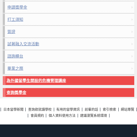
申請獎學金
打工須知
簽證
試著融入交流活動
諮詢櫃台
畢業之際
為外國留學生開設的危機管理講座
查詢獎學金
日本留學新聞
查詢欲就讀學校
有用的留學資訊
前輩的話
索引檢索
網站導覽
會員規約
個人資料使用方法
建議瀏覽系統環境