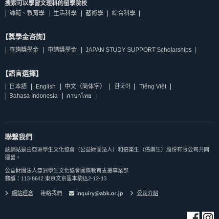
搜索可以學習文理科的留學院校
師範、教育學
生活科學
藝術學
綜合科學
【獎學金咨詢】
查詢獎學金
申請獎學金
JAPAN STUDY SUPPORT Scholarships
【語言選擇】
日本語
English
中文（简体字）
한국어
Tiếng Việt
Bahasa Indonesia
ภาษาไทย
聯繫我們
該網站是由亞洲學生文化協會（公益財團法人）和倍楽生（倍樂生）股份有限公司共同
運營。
公益財團法人亞洲學生文化協會國際教育支援事業部
郵編：113-8642 東京文京區本駒込2-12-13
網站理念
連絡我們
公司介紹