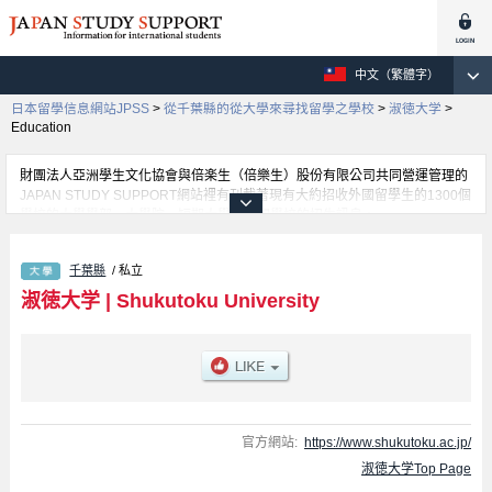
中文（繁體字）
日本留學信息網站JPSS
>
從千葉縣的從大學來尋找留學之學校
>
淑徳大学
>
Education
財團法人亞洲學生文化協會與倍楽生（倍樂生）股份有限公司共同營運管理的
JAPAN STUDY SUPPORT網站裡有刊載著現有大約招收外國留學生的1300個
學校的大學學部、大學院、短期大學、專門學校的招生訊息。
在這裡有刊載著淑徳大学的詳細招生訊息。有Integrated Human and Social
Welfare Studies學部、Nursing and Nutrision學部、Community Studies學
千葉縣
/ 私立
部、Managemant學部、Education學部、Humanitis學部、Regional
Development學部等各別學部的不同訊息，以及招收名額、合格人數等考試資
淑徳大学
|
Shukutoku University
訊、設施介紹、聯絡方式等對外國留學生是必要之訊息都刊載於此，請務必查
閱及利用此網站。
官方網站:
https://www.shukutoku.ac.jp/
淑徳大学Top Page