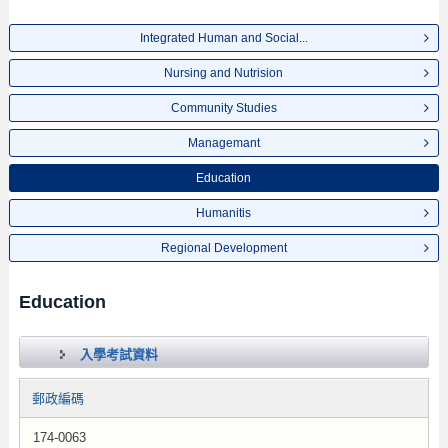
Integrated Human and Social...
Nursing and Nutrision
Community Studies
Managemant
Education
Humanitis
Regional Development
Education
入學考試資料
郵政編碼
174-0063