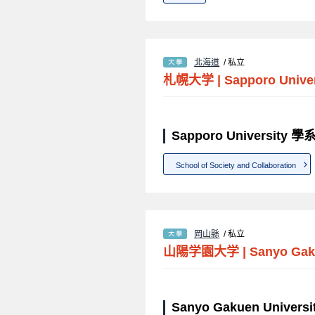
北海道
/ 私立
札幌大学
|
Sapporo Univer
Sapporo University 
School of Society and Collaboration
岡山縣
/ 私立
山陽学園大学
|
Sanyo Gak
Sanyo Gakuen Univer