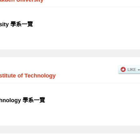
ersity 學系一覽
stitute of Technology
Technology 學系一覽