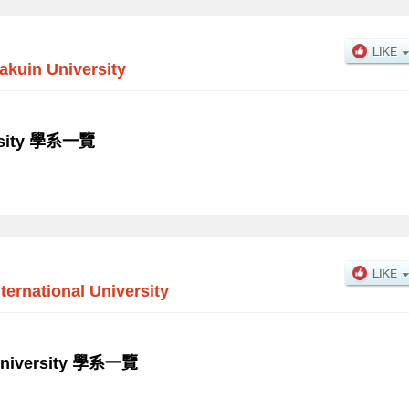
kuin University
ersity 學系一覽
ternational University
 University 學系一覽