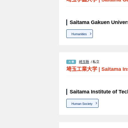
Saitama Gakuen Univ
Humanities
崎玉縣
/ 私立
埼玉工業大学
|
Saitama In
Saitama Institute of 
Human Society