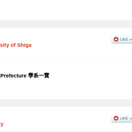
sity of Shiga
ga Prefecture 學系一覽
ty