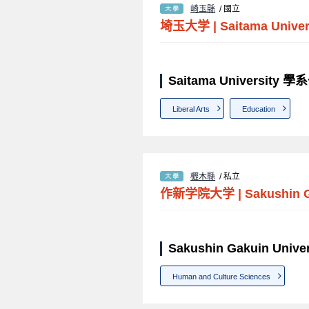
崎玉縣
/ 國立
埼玉大学
|
Saitama Univer
Saitama University 
Liberal Arts
Education
櫪木縣
/ 私立
作新学院大学
|
Sakushin G
Sakushin Gakuin Univ
Human and Culture Sciences