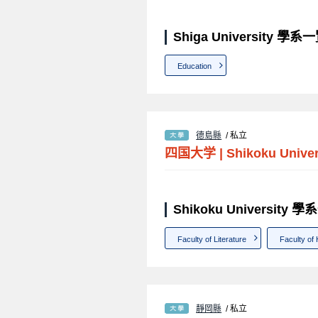
Shiga University 學系
Education
德島縣
/ 私立
四国大学
|
Shikoku Univer
Shikoku University 
Faculty of Literature
Faculty of
靜岡縣
/ 私立