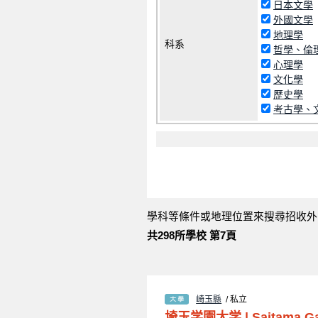
日本文學
外國文學
地理學
科系
哲學、倫
心理學
文化學
歷史學
考古學、
學科等條件或地理位置來搜尋招收外
共298所學校 第7頁
崎玉縣
/ 私立
埼玉学園大学
|
Saitama Ga