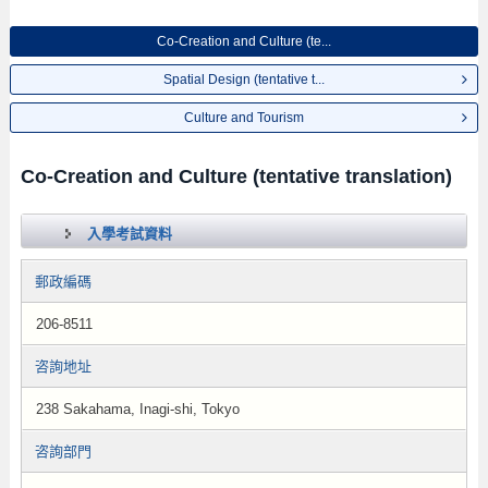
Co-Creation and Culture (te...
Spatial Design (tentative t...
Culture and Tourism
Co-Creation and Culture (tentative translation)
入學考試資料
郵政編碼
206-8511
咨詢地址
238 Sakahama, Inagi-shi, Tokyo
咨詢部門