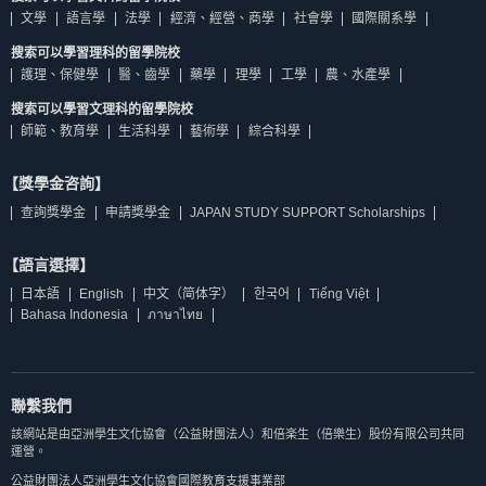
文學
語言學
法學
經濟、經營、商學
社會學
國際關系學
搜索可以學習理科的留學院校
護理、保健學
醫、齒學
藥學
理學
工學
農、水產學
搜索可以學習文理科的留學院校
師範、教育學
生活科學
藝術學
綜合科學
【獎學金咨詢】
查詢獎學金
申請獎學金
JAPAN STUDY SUPPORT Scholarships
【語言選擇】
日本語
English
中文（简体字）
한국어
Tiếng Việt
Bahasa Indonesia
ภาษาไทย
聯繫我們
該網站是由亞洲學生文化協會（公益財團法人）和倍楽生（倍樂生）股份有限公司共同
運營。
公益財團法人亞洲學生文化協會國際教育支援事業部