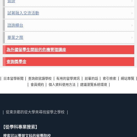
簽證
試著融入交流活動
諮詢櫃台
畢業之際
為外國留學生開設的危機管理講座
查詢獎學金
日本留學新聞
查詢欲就讀學校
有用的留學資訊
前輩的話
索引檢索
網站導覽
會員規約
個人資料使用方法
建議瀏覽系統環境
從東京都的從大學來尋找留學之學校
【從學科專業搜索】
搜索可以學習文科的留學院校