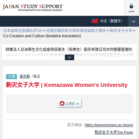
中文（繁體字）
日本留學信息網站JPSS
>
從東京都的從大學來尋找留學之學校
>
駒沢女子大学
>
Co-Creation and Culture (tentative translation)
財團法人亞洲學生文化協會與倍楽生（倍樂生）股份有限公司共同營運管理的
JAPAN STUDY SUPPORT網站裡有刊載著現有大約招收外國留學生的1300個
學校的大學學部、大學院、短期大學、專門學校的招生訊息。
在這裡有刊載著駒沢女子大学的詳細招生訊息。有Co-Creation and Culture
(tentative translation)學部、Spatial Design (tentative translation)學部、
東京都
/ 私立
Culture and Tourism學部等各別學部的不同訊息，以及招收名額、合格人數等
考試資訊、設施介紹、聯絡方式等對外國留學生是必要之訊息都刊載於此，請
駒沢女子大学
|
Komazawa Women's University
務必查閱及利用此網站。
官方網站:
https://www.komajo.ac.jp/uni/
駒沢女子大学Top Page