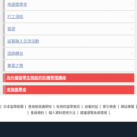
申請獎學金
打工須知
簽證
試著融入交流活動
諮詢櫃台
畢業之際
為外國留學生開設的危機管理講座
查詢獎學金
日本留學新聞
查詢欲就讀學校
有用的留學資訊
前輩的話
索引檢索
網站導覽
會員規約
個人資料使用方法
建議瀏覽系統環境