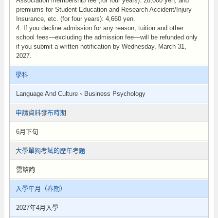
Association membership fee (for four years): 28,000 yen; and
premiums for Student Education and Research Accident/Injury
Insurance, etc. (for four years): 4,660 yen.
4. If you decline admission for any reason, tuition and other
school fees—excluding the admission fee—will be refunded only
if you submit a written notification by Wednesday, March 31,
2027.
學科
Language And Culture、Business Psychology
申請資料發布時期
6月下旬
大學單獨考試的歷年考題
需諮詢
入學年月（春期）
2027年4月入學