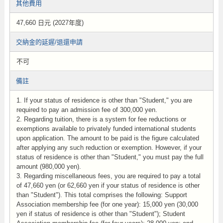
其他費用
47,660 日元 (2027年度)
交納金的延遲/退還申請
不可
備註
1. If your status of residence is other than "Student," you are
required to pay an admission fee of 300,000 yen.
2. Regarding tuition, there is a system for fee reductions or
exemptions available to privately funded international students
upon application. The amount to be paid is the figure calculated
after applying any such reduction or exemption. However, if your
status of residence is other than "Student," you must pay the full
amount (980,000 yen).
3. Regarding miscellaneous fees, you are required to pay a total
of 47,660 yen (or 62,660 yen if your status of residence is other
than "Student"). This total comprises the following: Support
Association membership fee (for one year): 15,000 yen (30,000
yen if status of residence is other than "Student"); Student