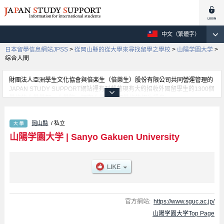
中文（繁體字）
日本留學信息網站JPSS
>
從岡山縣的從大學來尋找留學之學校
>
山陽学園大学
>
综合人間
財團法人亞洲學生文化協會與倍楽生（倍樂生）股份有限公司共同營運管理的
JAPAN STUDY SUPPORT網站裡有刊載著現有大約招收外國留學生的1300個
學校的大學學部、大學院、短期大學、專門學校的招生訊息。
在這裡有刊載著山陽学園大学的詳細招生訊息。有综合人間學部、看護學部、
地域経営學部等各別學部的不同訊息，以及招收名額、合格人數等考試資訊、
岡山縣
/ 私立
設施介紹、聯絡方式等對外國留學生是必要之訊息都刊載於此，請務必查閱及
利用此網站。
山陽学園大学
|
Sanyo Gakuen University
官方網站:
https://www.sguc.ac.jp/
山陽学園大学Top Page