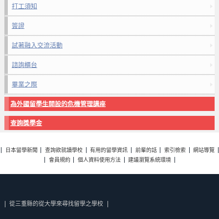
打工須知
簽證
試著融入交流活動
諮詢櫃台
畢業之際
為外國留學生開設的危機管理講座
查詢獎學金
日本留學新聞
查詢欲就讀學校
有用的留學資訊
前輩的話
索引檢索
網站導覽
會員規約
個人資料使用方法
建議瀏覽系統環境
從三重縣的從大學來尋找留學之學校