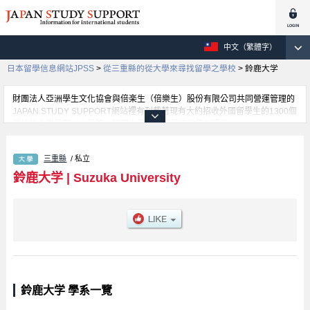
中文（繁體字）
日本留學信息網站JPSS
>
從三重縣的從大學來尋找留學之學校
>
鈴鹿大学
財團法人亞洲學生文化協會與倍楽生（倍樂生）股份有限公司共同營運管理的
JAPAN STUDY SUPPORT網站裡有刊載著現有大約招收外國留學生的1300個
學校的大學學部、大學院、短期大學、專門學校的招生訊息。
在這裡有刊載著鈴鹿大学的詳細招生訊息。有Global and Regional Studies學
部等各別學部的不同訊息，以及招收名額、合格人數等考試資訊、設施介紹、
三重縣
/ 私立
聯絡方式等對外國留學生是必要之訊息都刊載於此，請務必查閱及利用此網
站。
鈴鹿大学
|
Suzuka University
鈴鹿大学 學系一覽