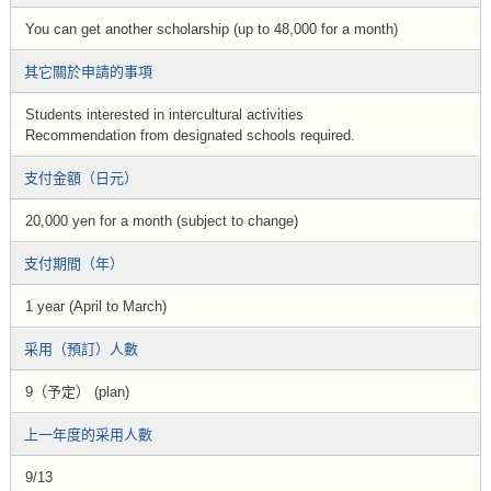
You can get another scholarship (up to 48,000 for a month)
其它關於申請的事項
Students interested in intercultural activities
Recommendation from designated schools required.
支付金額（日元）
20,000 yen for a month (subject to change)
支付期間（年）
1 year (April to March)
采用（預訂）人數
9（予定） (plan)
上一年度的采用人數
9/13