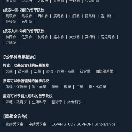
滋賀縣
京都府
大阪府
兵庫縣
奈良縣
和歌山縣
[搜索中國·四國的留學院校]
鳥取縣
島根縣
岡山縣
廣島縣
山口縣
德島縣
香川縣
愛媛縣
高知縣
[搜索九州·沖繩的留學院校]
福岡縣
佐賀縣
長崎縣
熊本縣
大分縣
宮崎縣
鹿兒島縣
沖繩縣
【從學科專業搜索】
搜索可以學習文科的留學院校
文學
語言學
法學
經濟、經營、商學
社會學
國際關系學
搜索可以學習理科的留學院校
護理、保健學
醫、齒學
藥學
理學
工學
農、水產學
搜索可以學習文理科的留學院校
師範、教育學
生活科學
藝術學
綜合科學
【獎學金咨詢】
查詢獎學金
申請獎學金
JAPAN STUDY SUPPORT Scholarships