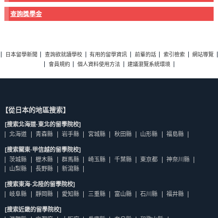
查詢獎學金
日本留學新聞
查詢欲就讀學校
有用的留學資訊
前輩的話
索引檢索
網站導覽
會員規約
個人資料使用方法
建議瀏覽系統環境
【從日本的地區搜索】
[搜索北海道·東北的留學院校]
北海道
青森縣
岩手縣
宮城縣
秋田縣
山形縣
福島縣
[搜索關東·甲信越的留學院校]
茨城縣
櫪木縣
群馬縣
崎玉縣
千葉縣
東京都
神奈川縣
山梨縣
長野縣
新瀉縣
[搜索東海·北陸的留學院校]
岐阜縣
靜岡縣
愛知縣
三重縣
富山縣
石川縣
福井縣
[搜索近畿的留學院校]