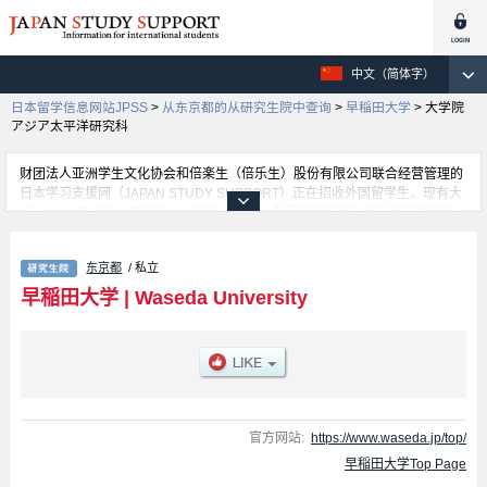
中文（简体字）
日本留学信息网站JPSS
>
从东京都的从研究生院中查询
>
早稲田大学
>
大学院
アジア太平洋研究科
财团法人亚洲学生文化协会和倍楽生（倍乐生）股份有限公司联合经营管理的
日本学习支援网（JAPAN STUDY SUPPORT）正在招收外国留学生。现有大
约1300个学校的大学学部、大学院、短大、专门学校的招生信息正登载于此
网。
这里登载的是早稲田大学的详细招生信息。有Graduate School of Political
东京都
/ 私立
Science、Graduate School of Economics、Graduate School of Law、
Graduate School of Letters, Arts and Sciences、Graduate School of
早稲田大学
|
Waseda University
Commerce、Graduate School of Fundamental Science and Engineering、
Graduate School of Human Sciences、Graduate School of Education、
Graduate School of Social Sciences、大学院アジア太平洋研究科、
Graduate School of Japanese Applied Linguistics、Waseda Law School、
Graduate School of Business and Finance、Graduate School of
Accountancy、Graduate School of Sport Sciences、Graduate School of
Creative Science and Engineering、Graduate school of Advanced Science
官方网站:
https://www.waseda.jp/top/
and Engineering、Graduate School of Environment and Energy
早稲田大学Top Page
Engineering、Graduate School of International Culture and Communication