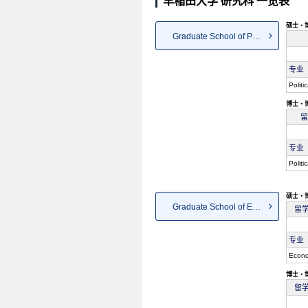
早稲田大学 研究科 一览表
硕士・
Graduate School of Political ...
专业
Politi
博士・
留
专业
Politi
硕士・
Graduate School of Economics
留
专业
Econo
博士・
留