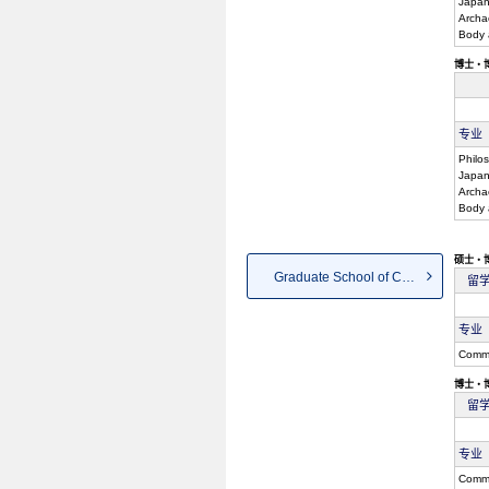
Japan
Archa
Body a
博士・
专业
Philos
Japan
Archa
Body 
硕士・
Graduate School of Commerce
留
专业
Comm
博士・
留
专业
Comm