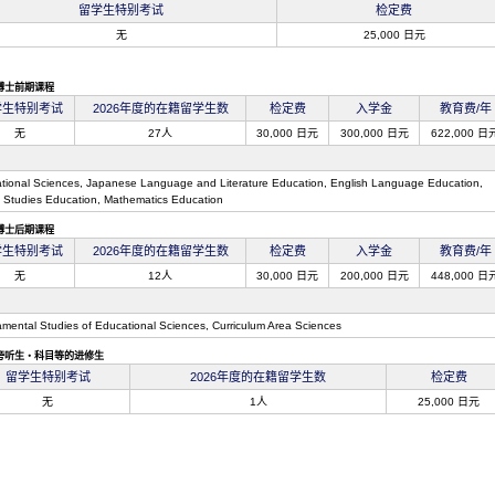
留学生特别考试
检定费
无
25,000 日元
博士前期课程
学生特别考试
2026年度的在籍留学生数
检定费
入学金
教育费/年
无
27人
30,000 日元
300,000 日元
622,000 日
tional Sciences, Japanese Language and Literature Education, English Language Education,
l Studies Education, Mathematics Education
博士后期课程
学生特别考试
2026年度的在籍留学生数
检定费
入学金
教育费/年
无
12人
30,000 日元
200,000 日元
448,000 日
mental Studies of Educational Sciences, Curriculum Area Sciences
旁听生・科目等的进修生
留学生特别考试
2026年度的在籍留学生数
检定费
无
1人
25,000 日元