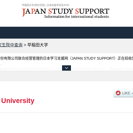
早稲田大学(研究生院) | 日本的留学信息JPSS
究生院中查询
>
早稲田大学
限公司联合经营管理的日本学习支援网（JAPAN STUDY SUPPORT）正在招
网。
Political Science、Graduate School of Economics、Graduate School of L
ate School of Fundamental Science and Engineering、Graduate School of Hum
School of Asia-Pacific Studies、Graduate School of Japanese Applied Linguisti
ountancy、Graduate School of Sport Sciences、Graduate School of Creative Scie
School of Environment and Energy Engineering、Graduate School of Internati
以及设施介绍、联系方式等外国留学生必要的信息都登载于此，请务必查阅和利用此网
University