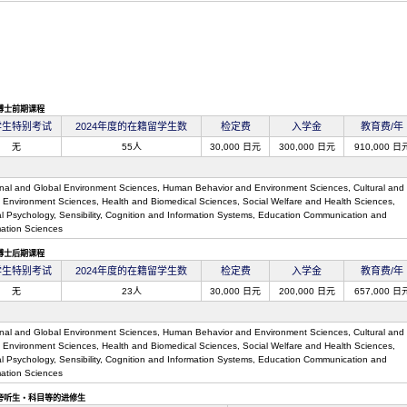
博士前期课程
学生特别考试
2024年度的在籍留学生数
检定费
入学金
教育费/年
无
55人
30,000 日元
300,000 日元
910,000 日
nal and Global Environment Sciences, Human Behavior and Environment Sciences, Cultural and
l Environment Sciences, Health and Biomedical Sciences, Social Welfare and Health Sciences,
cal Psychology, Sensibility, Cognition and Information Systems, Education Communication and
mation Sciences
博士后期课程
学生特别考试
2024年度的在籍留学生数
检定费
入学金
教育费/年
无
23人
30,000 日元
200,000 日元
657,000 日
nal and Global Environment Sciences, Human Behavior and Environment Sciences, Cultural and
l Environment Sciences, Health and Biomedical Sciences, Social Welfare and Health Sciences,
cal Psychology, Sensibility, Cognition and Information Systems, Education Communication and
mation Sciences
旁听生・科目等的进修生