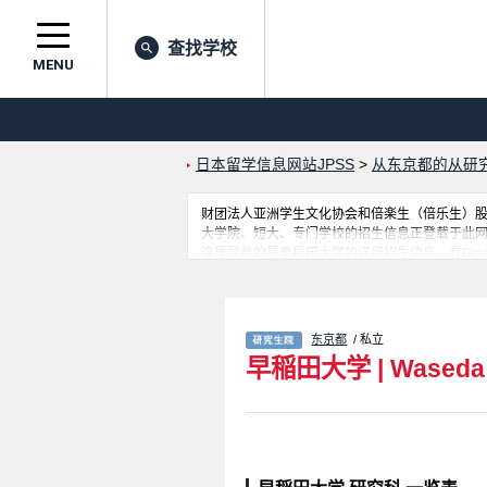
查找学校
MENU
日本留学信息网站JPSS
>
从东京都的从研
财团法人亚洲学生文化协会和倍楽生（倍乐生）股份有
大学院、短大、专门学校的招生信息正登载于此
这里登载的是早稲田大学的详细招生信息。有Graduate School of 
Sciences、Graduate School of Commerce、Gradu
Graduate School of Social Sciences、Graduate 
Business and Finance、Graduate School of Acc
Advanced Science and Engineering、Graduate 
东京都
/ 私立
的不同信息。招收名额、合格人数等考试信息，
早稲田大学
|
Waseda 