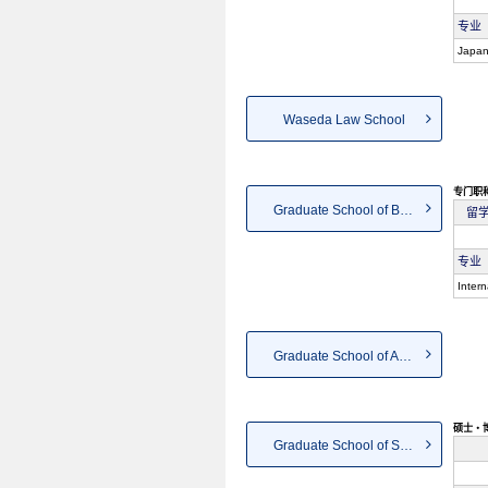
专业
Japan
Waseda Law School
专门职
Graduate School of Business a...
留
专业
Inter
Graduate School of Accountancy
硕士・
Graduate School of Sport Scie...