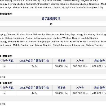
ese History, Education, Asian History, Japanese Studies, Western History, English Studies,
eology, French Studies, Cultural Anthropology, German Studies, Russian Studies, Studies of Med
nd Image, Middle Eastern and Islamic Studies, Global Literary and Cultural Studies (Global-J)
博士后期课程
留学生特别考试
无
ophy, Chinese Studies, Asian Philosophy, Theatre and Film Arts, Psychology, Art History, Sociolog
ese History, Education, Asian History, Japanese Studies, Western History, English Studies,
eology, French Studies, Cultural Anthropology, German Studies, Russian Studies, Studies of Med
and Image, Middle Eastern and Islamic Studies, Global Japanese Literary and Cultural Studies
博士前期课程
学生特别考试
2025年度的在籍留学生数
检定费
入学金
教育费/年
无
74人
30,000 日元
300,000 日元
670,000 日
erce
博士后期课程
学生特别考试
2025年度的在籍留学生数
检定费
入学金
教育费/年
无
44人
30,000 日元
200,000 日元
448,000 日
erce