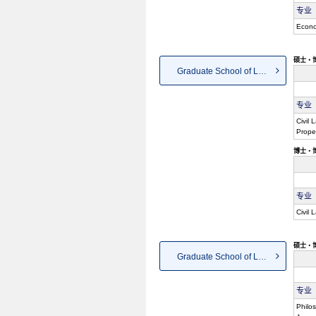
专业
Econo
硕士・
Graduate School of Law
专业
Civil 
Prope
博士・
专业
Civil 
硕士・
Graduate School of Letters, A...
专业
Philos