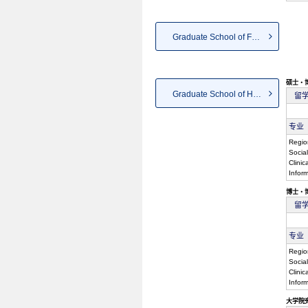
Graduate School of Fundamenta...
硕士・
Graduate School of Human Scie...
留
专业
Regio
Socia
Clini
Infor
博士・
留
专业
Regio
Socia
Clini
Infor
大学院