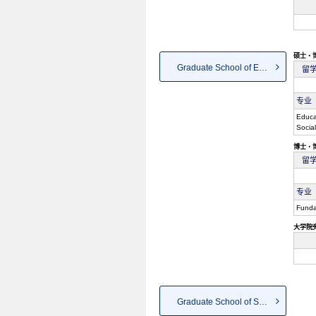
硕士・
Graduate School of Education
留
专业
Educa
Socia
博士・
留
专业
Funda
大学院
Graduate School of Social Sci...