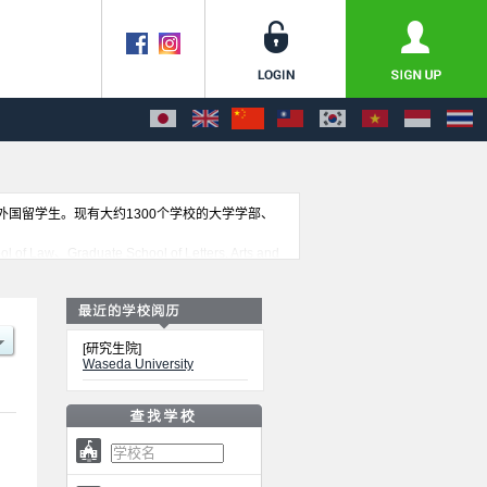
收外国留学生。现有大约1300个学校的大学学部、
aw、Graduate School of Letters, Arts and
an Sciences、Graduate School of Education、
cs、Waseda Law School、Graduate School of
nce and Engineering、Graduate school of
onal Culture and Communication Studies等各研究科
[研究生院]
。
Waseda University