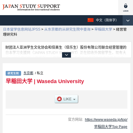
中文（简体字）
日本留学信息网站JPSS
>
从东京都的从研究生院中查询
>
早稲田大学
>
経営管
理研究科
财团法人亚洲学生文化协会和倍楽生（倍乐生）股份有限公司联合经营管理的
日本学习支援网（JAPAN STUDY SUPPORT）正在招收外国留学生。现有大
约1300个学校的大学学部、大学院、短大、专门学校的招生信息正登载于此
网。
这里登载的是早稲田大学的详细招生信息。有Graduate School of Political
东京都
/ 私立
Science、Graduate School of Economics、Graduate School of Law、
Graduate School of Letters, Arts and Sciences、Graduate School of
早稲田大学
|
Waseda University
Commerce、Graduate School of Fundamental Science and Engineering、
Graduate School of Human Sciences、Graduate School of Education、
Graduate School of Social Sciences、Graduate School of Asia-Pacific
Studies、Graduate School of Japanese Applied Linguistics、Waseda Law
School、経営管理研究科、Graduate School of Accountancy、Graduate
School of Sport Sciences、Graduate School of Creative Science and
Engineering、Graduate school of Advanced Science and Engineering、
官方网站:
https://www.waseda.jp/top/
Graduate School of Environment and Energy Engineering、Graduate
早稲田大学Top Page
School of International Culture and Communication Studies等各研究科的不