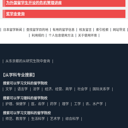
为外国留学生开设的危机管理讲座
奖学金查询
日本留学新闻
查找留学目的地
有用的留学信息
校友留言
索引检索
网站导览
利用规约
个人信息使用方法
关于使用环境
从东京都的从研究生院中查询
【从学科专业搜索】
搜索可以学习文科的留学院校
文学
语言学
法学
经济、经营、商学
社会学
国际关系学
搜索可以学习理科的留学院校
护理、保健学
医、齿学
药学
理学
工学
农、水产学
搜索可以学习文理科的留学院校
师范、教育学
生活科学
艺术学
综合科学