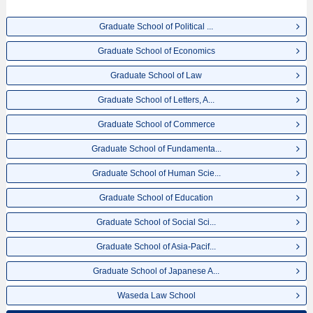
同信息。招收名额、合格人数等考试信息，以及设施介绍、联系方式等外国留
学生必要的信息都登载于此，请务必查阅和利用此网。
Graduate School of Political ...
Graduate School of Economics
Graduate School of Law
Graduate School of Letters, A...
Graduate School of Commerce
Graduate School of Fundamenta...
Graduate School of Human Scie...
Graduate School of Education
Graduate School of Social Sci...
Graduate School of Asia-Pacif...
Graduate School of Japanese A...
Waseda Law School