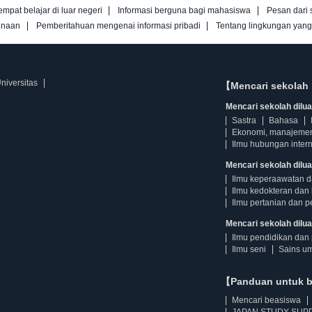
empat belajar di luar negeri
Informasi berguna bagi mahasiswa
Pesan dari 
unaan
Pemberitahuan mengenai informasi pribadi
Tentang lingkungan yan
niversitas
【Mencari sekolah 
Mencari sekolah diluar
Sastra
Bahasa
Ekonomi, manajeme
Ilmu hubungan intern
Mencari sekolah dilua
Ilmu keperaawatan 
Ilmu kedokteran dan 
Ilmu pertanian dan p
Mencari sekolah diluar
Ilmu pendidikan dan 
Ilmu seni
Sains u
【Panduan untuk 
Mencari beasiswa