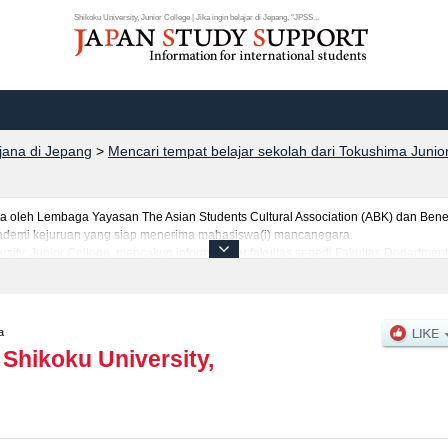
Shikoku University, Junior College | Jika ingin belajar di Jepang, "JPSS...
rjana di Jepang
>
Mencari tempat belajar sekolah dari Tokushima Junior
leh Lembaga Yayasan The Asian Students Cultural Association (ABK) dan Benes
 akademi kejuruan yang siap menerima mahasiswa(i) mancanegara.
ersity, Junior College, mencakup informasi per fakultas seperti Fakultas Departm
ultas Department of Early Childhood Care and EducationatauFakultas Department 
 kuota untuk jumlah pendaftar dan jumlah kelulusan ujian masuk mahasiswa(i) m
ilakan memanfaatkannya.
a
|
Shikoku University,