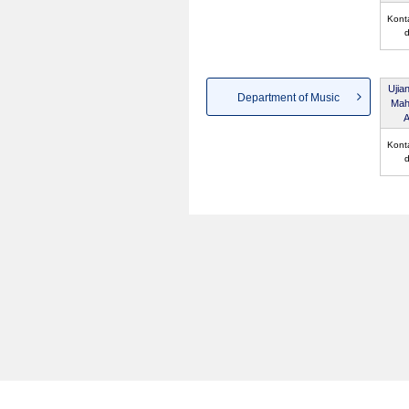
Kont
d
Ujia
Department of Music
Mah
A
Kont
d