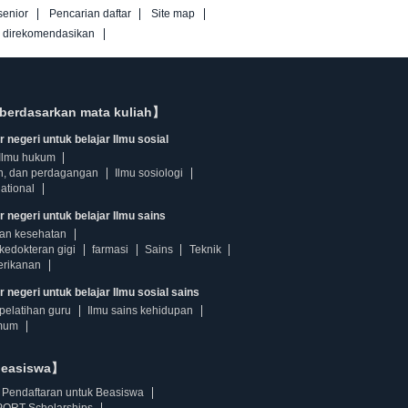
senior
Pencarian daftar
Site map
g direkomendasikan
berdasarkan mata kuliah】
 negeri untuk belajar Ilmu sosial
Ilmu hukum
n, dan perdagangan
Ilmu sosiologi
ational
r negeri untuk belajar Ilmu sains
dan kesehatan
kedokteran gigi
farmasi
Sains
Teknik
erikanan
 negeri untuk belajar Ilmu sosial sains
pelatihan guru
Ilmu sains kehidupan
mum
beasiswa】
Pendaftaran untuk Beasiswa