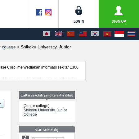
 college
>
Shikoku University, Junior
se Corp. menyediakan informasi sekitar 1300
ent of Business and CommunicationatauFakultas
of Music, serta berbagai informasi yang
ancanegara, informasi mengenai ujian masuk,
[Junior college]
Shikoku University, Junior
College