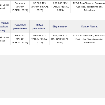
Beberapa
30,000 JPY
200,000 JPY
123-1 Aza-Ebisuno, Furukawa
ak untuk
(TAHUN
(TAHUN FISKAL
(TAHUN FISKAL
Ojin-cho, Tokushima-shi,
etail
FISKAL 2024)
2025)
2025)
Tokushima
n masuk
Kapasitas
Biaya
asiswa
Biaya masuk
Kontak Alamat
penerimaan
pendaftaran
sing
Beberapa
30,000 JPY
250,000 JPY
123-1 Aza-Ebisuno, Furukawa
ak untuk
(TAHUN
(TAHUN FISKAL
(TAHUN FISKAL
Oujin-cho, Tokushima-shi,
etail
FISKAL 2024)
2024)
2024)
Tokushima