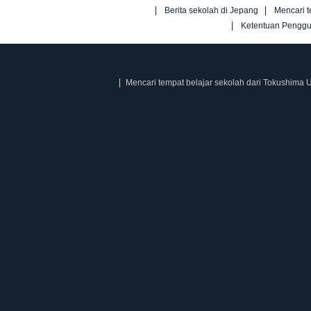
Berita sekolah di Jepang
Mencari t
Ketentuan Pengg
Mencari tempat belajar sekolah dari Tokushima U