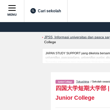
Cari sekolah
MENU
JPSS, Informasi universitas dan pasca sa
College
JAPAN STUDY SUPPORT yang dikelola bersama o
universitas, pascasarjana, universitas yunior,
Tersedia informasi rinci mengenai Shikoku Univ
Department of Science for Human HealthatauFak
berguna bagi mahasiswa(i) mancanegara seperti
prasarana kampus, akses jalan, dan lainnya. S
Tokushima
/ Sekolah swast
四国大学短期大学部
Junior College