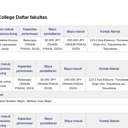
ollege Daftar fakultas
ian masuk
Kapasitas
Biaya
Biaya masuk
Kontak Alamat
siswa Asing
penerimaan
pendaftaran
eleksi khusus
Beberapa
30,000 JPY
200,000 JPY
123-1 Aza-Ebisuno, Furukaw
k mahasiswa
(TAHUN
(TAHUN
(TAHUN FISKAL
Ohjin-cho, Tokushima-shi,
asing
FISKAL 2024)
FISKAL 2025)
2025)
Tokushima
n masuk
Kapasitas
Biaya
asiswa
Biaya masuk
Kontak Alamat
penerimaan
pendaftaran
sing
Beberapa
30,000 JPY
200,000 JPY
123-1 Aza-Ebisuno, Furukawa
ak untuk
(TAHUN
(TAHUN FISKAL
(TAHUN FISKAL
Ohjin-cho, Tokushima-shi,
etail
FISKAL 2024)
2024)
2024)
Tokushima
san
and Nutrition Major
Welfare Care Major
n masuk
Kapasitas
Biaya
asiswa
Biaya masuk
Kontak Alamat
penerimaan
pendaftaran
sing