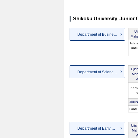
Shikoku University, Junior C
Uj
Department of Business and ...
Maha
Ada s
untu
Ujia
Department of Science for H...
Mah
A
Kont
d
Juru
Food 
Ujia
Department of Early Childho...
Mah
A