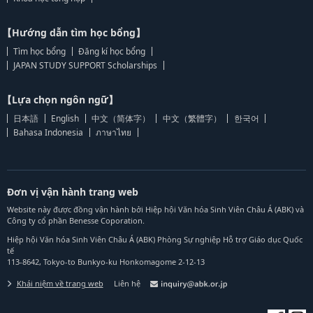
【Hướng dẫn tìm học bổng】
Tìm học bổng
Đăng kí học bổng
JAPAN STUDY SUPPORT Scholarships
【Lựa chọn ngôn ngữ】
日本語
English
中文（简体字）
中文（繁體字）
한국어
Bahasa Indonesia
ภาษาไทย
Đơn vị vận hành trang web
Website này được đồng vận hành bởi Hiệp hội Văn hóa Sinh Viên Châu Á (ABK) và
Công ty cổ phần Benesse Coporation.
Hiệp hội Văn hóa Sinh Viên Châu Á (ABK) Phòng Sự nghiệp Hỗ trợ Giáo dục Quốc
tế
113-8642, Tokyo-to Bunkyo-ku Honkomagome 2-12-13
Khái niệm về trang web
Liên hệ