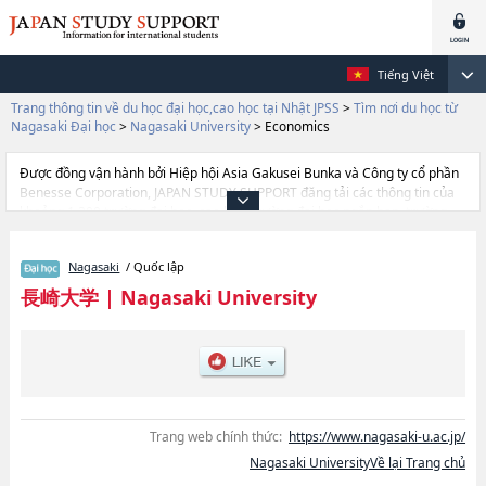
Tiếng Việt
Trang thông tin về du học đại học,cao học tại Nhật JPSS
>
Tìm nơi du học từ
Nagasaki Đại học
>
Nagasaki University
>
Economics
Được đồng vận hành bởi Hiệp hội Asia Gakusei Bunka và Công ty cổ phần
Benesse Corporation, JAPAN STUDY SUPPORT đăng tải các thông tin của
khoảng 1.300 trường đại học, cao học, trường đại học ngắn hạn, trường
chuyên môn đang tiếp nhận du học sinh.
Tại đây có đăng các thông tin chi tiết về Nagasaki University, và thông tin
Nagasaki
/ Quốc lập
cần thiết dành cho du học sinh, như là về các Ngành EducationhoặcNgành
EconomicshoặcNgành MedicinehoặcNgành DentistryhoặcNgành
長崎大学
|
Nagasaki University
Pharmaceutical ScienceshoặcNgành EngineeringhoặcNgành
Environmental StudieshoặcNgành FisherieshoặcNgành Global Humanities
and Social ScienceshoặcNgành Information and Data Sciences, thông tin
về từng ngành học, thông tin liên quan đến thi tuyển như số lượng tuyển
sinh, số lượng trúng tuyển, cở sở trang thiết bị, hướng dẫn địa điểm v.v...
Trang web chính thức:
https://www.nagasaki-u.ac.jp/
Nagasaki UniversityVề lại Trang chủ