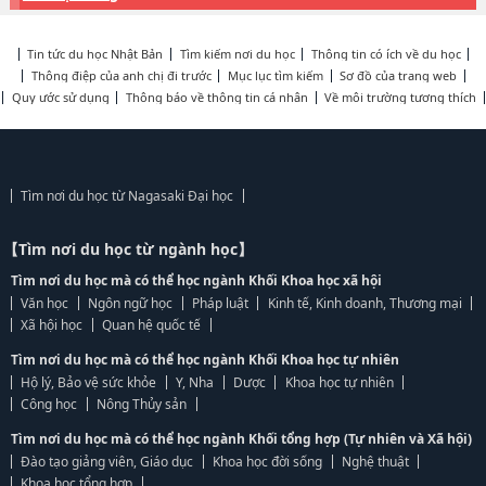
Tin tức du học Nhật Bản
Tìm kiếm nơi du học
Thông tin có ích về du học
Thông điệp của anh chị đi trước
Mục lục tìm kiếm
Sơ đồ của trang web
Quy ước sử dụng
Thông báo về thông tin cá nhân
Về môi trường tương thích
Tìm nơi du học từ Nagasaki Đại học
【Tìm nơi du học từ ngành học】
Tìm nơi du học mà có thể học ngành Khối Khoa học xã hội
Văn học
Ngôn ngữ học
Pháp luật
Kinh tế, Kinh doanh, Thương mại
Xã hội học
Quan hệ quốc tế
Tìm nơi du học mà có thể học ngành Khối Khoa học tự nhiên
Hộ lý, Bảo vệ sức khỏe
Y, Nha
Dược
Khoa học tự nhiên
Công học
Nông Thủy sản
Tìm nơi du học mà có thể học ngành Khối tổng hợp (Tự nhiên và Xã hội)
Đào tạo giảng viên, Giáo dục
Khoa học đời sống
Nghệ thuật
Khoa học tổng hợp