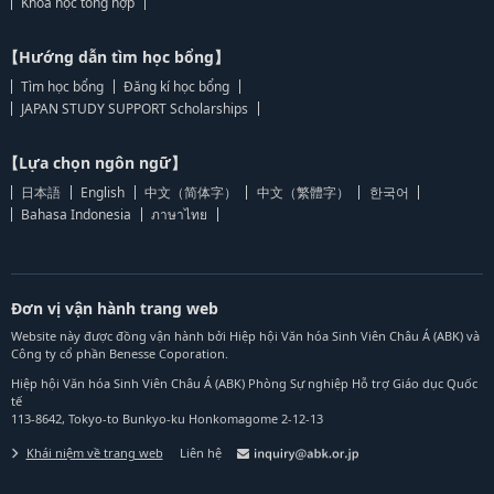
Khoa học tổng hợp
【Hướng dẫn tìm học bổng】
Tìm học bổng
Đăng kí học bổng
JAPAN STUDY SUPPORT Scholarships
【Lựa chọn ngôn ngữ】
日本語
English
中文（简体字）
中文（繁體字）
한국어
Bahasa Indonesia
ภาษาไทย
Đơn vị vận hành trang web
Website này được đồng vận hành bởi Hiệp hội Văn hóa Sinh Viên Châu Á (ABK) và
Công ty cổ phần Benesse Coporation.
Hiệp hội Văn hóa Sinh Viên Châu Á (ABK) Phòng Sự nghiệp Hỗ trợ Giáo dục Quốc
tế
113-8642, Tokyo-to Bunkyo-ku Honkomagome 2-12-13
Khái niệm về trang web
Liên hệ