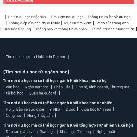
Tin tức du học Nhật Bản
Tìm kiếm nơi du học
Thông tin có ích về du học
Thông điệp của anh chị đi trước
Mục lục tìm kiếm
Sơ đồ của trang web
Quy ước sử dụng
Thông báo về thông tin cá nhân
Về môi trường tương thích
Tìm nơi du học từ Hokkaido Đại học
【Tìm nơi du học từ ngành học】
Tìm nơi du học mà có thể học ngành Khối Khoa học xã hội
Văn học
Ngôn ngữ học
Pháp luật
Kinh tế, Kinh doanh, Thương mại
Xã hội học
Quan hệ quốc tế
Tìm nơi du học mà có thể học ngành Khối Khoa học tự nhiên
Hộ lý, Bảo vệ sức khỏe
Y, Nha
Dược
Khoa học tự nhiên
Công học
Nông Thủy sản
Tìm nơi du học mà có thể học ngành Khối tổng hợp (Tự nhiên và Xã hội)
Đào tạo giảng viên, Giáo dục
Khoa học đời sống
Nghệ thuật