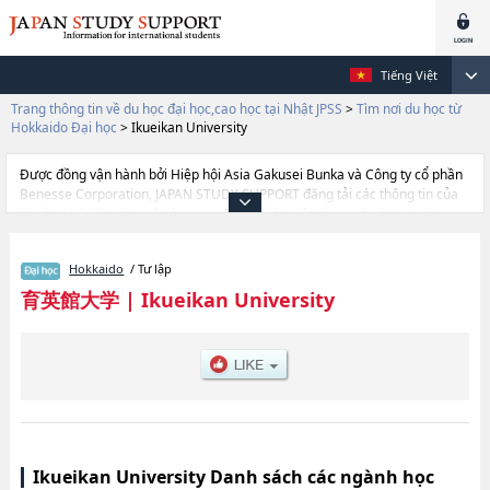
Tiếng Việt
Trang thông tin về du học đại học,cao học tại Nhật JPSS
>
Tìm nơi du học từ
Hokkaido Đại học
>
Ikueikan University
Được đồng vận hành bởi Hiệp hội Asia Gakusei Bunka và Công ty cổ phần
Benesse Corporation, JAPAN STUDY SUPPORT đăng tải các thông tin của
khoảng 1.300 trường đại học, cao học, trường đại học ngắn hạn, trường
chuyên môn đang tiếp nhận du học sinh.
Tại đây có đăng các thông tin chi tiết về Ikueikan University, và thông tin
Hokkaido
/ Tư lập
cần thiết dành cho du học sinh, như là về các , thông tin về từng ngành
học, thông tin liên quan đến thi tuyển như số lượng tuyển sinh, số lượng
育英館大学
|
Ikueikan University
trúng tuyển, cở sở trang thiết bị, hướng dẫn địa điểm v.v...
Ikueikan University Danh sách các ngành học