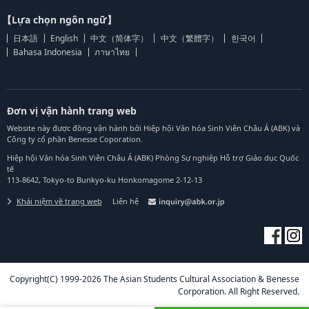
【Lựa chọn ngôn ngữ】
日本語
English
中文（简体字）
中文（繁體字）
한국어
Bahasa Indonesia
ภาษาไทย
Đơn vị vận hành trang web
Website này được đồng vận hành bởi Hiệp hội Văn hóa Sinh Viên Châu Á (ABK) và
Công ty cổ phần Benesse Coporation.
Hiệp hội Văn hóa Sinh Viên Châu Á (ABK) Phòng Sự nghiệp Hỗ trợ Giáo dục Quốc
tế
113-8642, Tokyo-to Bunkyo-ku Honkomagome 2-12-13
Khái niệm về trang web
Liên hệ
Copyright(C) 1999-2026 The Asian Students Cultural Association & Benesse
Corporation. All Right Reserved.