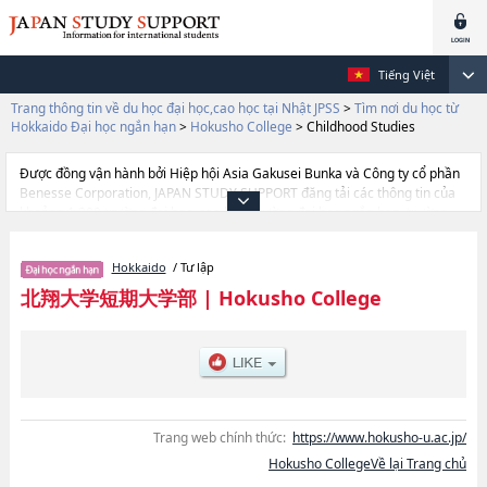
Tiếng Việt
Trang thông tin về du học đại học,cao học tại Nhật JPSS
>
Tìm nơi du học từ
Hokkaido Đại học ngắn hạn
>
Hokusho College
>
Childhood Studies
Được đồng vận hành bởi Hiệp hội Asia Gakusei Bunka và Công ty cổ phần
Benesse Corporation, JAPAN STUDY SUPPORT đăng tải các thông tin của
khoảng 1.300 trường đại học, cao học, trường đại học ngắn hạn, trường
chuyên môn đang tiếp nhận du học sinh.
Tại đây có đăng các thông tin chi tiết về Hokusho College, và thông tin cần
Hokkaido
/ Tư lập
thiết dành cho du học sinh, như là về các Ngành Childhood Studies, thông
tin về từng ngành học, thông tin liên quan đến thi tuyển như số lượng
北翔大学短期大学部
|
Hokusho College
tuyển sinh, số lượng trúng tuyển, cở sở trang thiết bị, hướng dẫn địa điểm
v.v...
Trang web chính thức:
https://www.hokusho-u.ac.jp/
Hokusho CollegeVề lại Trang chủ