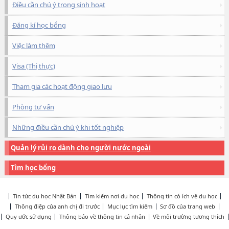
Điều cần chú ý trong sinh hoạt
Đăng kí học bổng
Việc làm thêm
Visa (Thị thực)
Tham gia các hoạt động giao lưu
Phòng tư vấn
Những điều cần chú ý khi tốt nghiệp
Quản lý rủi ro dành cho người nước ngoài
Tìm học bổng
Tin tức du học Nhật Bản
Tìm kiếm nơi du học
Thông tin có ích về du học
Thông điệp của anh chị đi trước
Mục lục tìm kiếm
Sơ đồ của trang web
Quy ước sử dụng
Thông báo về thông tin cá nhân
Về môi trường tương thích