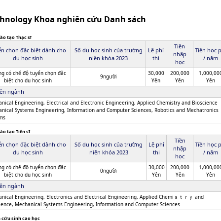
chnology Khoa nghiên cứu Danh sách
ào tạo Thạc sĩ
Tiền
ển chọn đặc biệt dành cho
Số du học sinh của trường
Lệ phí
Tiền học 
nhập
du học sinh
niên khóa 2023
thi
/ năm
học
g có chế độ tuyển chọn đăc
30,000
200,000
1,000,00
9người
biệt cho du học sinh
Yên
Yên
Yên
ên ngành
nical Engineering, Electrical and Electronic Engineering, Applied Chemistry and Bioscience
nical Systems Engineering, Information and Computer Sciences, Robotics and Mechatronics
ms
ào tạo Tiến sĩ
Tiền
ển chọn đặc biệt dành cho
Số du học sinh của trường
Lệ phí
Tiền học 
nhập
du học sinh
niên khóa 2023
thi
/ năm
học
g có chế độ tuyển chọn đăc
30,000
200,000
1,000,00
0người
biệt cho du học sinh
Yên
Yên
Yên
ên ngành
nical Engineering, Electronics and Electrical Engineering, Applied Chemiｓｔｒｙ and
ience, Mechanical Systems Engineering, Information and Computer Sciences
 cứu sinh cao học