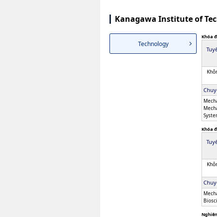
Kanagawa Institute of Te
Khóa đ
Technology
Tuy
Khôn
Chuy
Mecha
Mecha
Syste
Khóa đ
Tuy
Khôn
Chuy
Mecha
Biosc
Nghiên