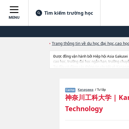
Tìm kiếm trường học
MENU
Trang thông tin về du học đại học,cao học
Được đồng vận hành bởi Hiệp hội Asia Gakusei
cao học, trường đại học ngắn hạn, trường chuy
Tại đây có đăng các thông tin chi tiết về Kanaga
cứu, thông tin liên quan đến thi tuyển như số lư
Kanagawa
/ Tư lập
神奈川工科大学
|
Ka
Technology