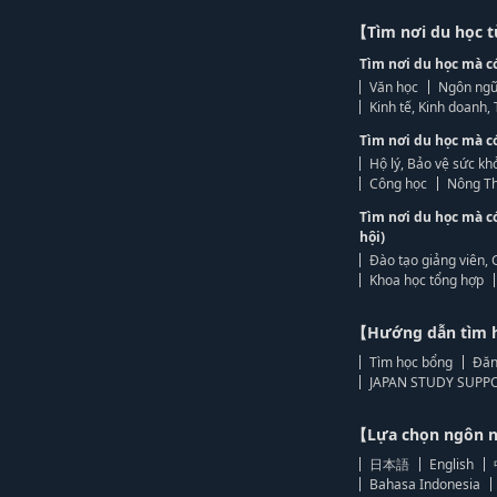
【Tìm nơi du học 
Tìm nơi du học mà c
Văn học
Ngôn ngữ
Kinh tế, Kinh doanh
Tìm nơi du học mà c
Hộ lý, Bảo vệ sức kh
Công học
Nông Th
Tìm nơi du học mà c
hội)
Đào tạo giảng viên, 
Khoa học tổng hợp
【Hướng dẫn tìm 
Tìm học bổng
Đăn
JAPAN STUDY SUPPO
【Lựa chọn ngôn
日本語
English
Bahasa Indonesia