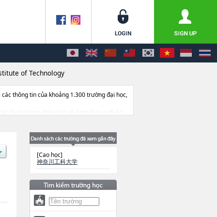
titute of Technology
ác thông tin của khoảng 1.300 trường đại học,
ề các Technology, thông tin về từng khoa nghiên
.
[Cao học]
神奈川工科大学