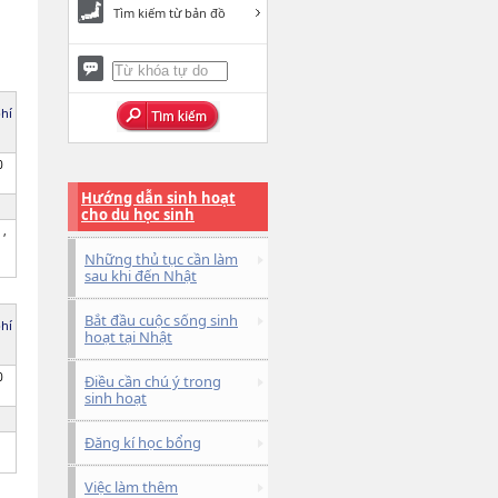
Tìm kiếm từ bản đồ
phí
0
Hướng dẫn sinh hoạt
cho du học sinh
 ,
Những thủ tục cần làm
sau khi đến Nhật
Bắt đầu cuộc sống sinh
phí
hoạt tại Nhật
0
Điều cần chú ý trong
sinh hoạt
Đăng kí học bổng
Việc làm thêm