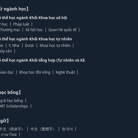
từ ngành học】
ó thể học ngành Khối Khoa học xã hội
 học
Pháp luật
, Thương mại
Xã hội học
Quan hệ quốc tế
ó thể học ngành Khối Khoa học tự nhiên
ỏe
Y, Nha
Dược
Khoa học tự nhiên
ủy sản
ó thể học ngành Khối tổng hợp (Tự nhiên và Xã
Giáo dục
Khoa học đời sống
Nghệ thuật
học bổng】
g kí học bổng
RT Scholarships
 ngữ】
中文（简体字）
中文（繁體字）
한국어
ภาษาไทย