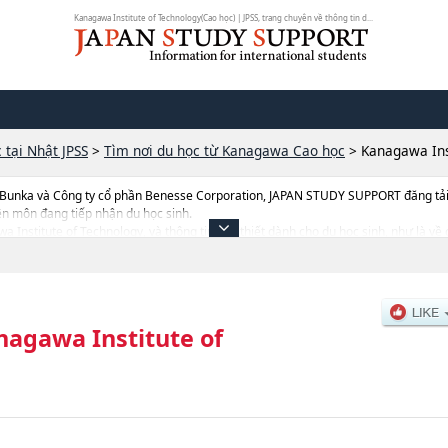
Kanagawa Institute of Technology(Cao học) | JPSS, trang chuyên về thông tin d...
 tại Nhật JPSS
>
Tìm nơi du học từ Kanagawa Cao học
>
Kanagawa Ins
 Bunka và Công ty cổ phần Benesse Corporation, JAPAN STUDY SUPPORT đăng tải c
ên môn đang tiếp nhận du học sinh.
wa Institute of Technology, và thông tin cần thiết dành cho du học sinh, như là v
ợng tuyển sinh, số lượng trúng tuyển, cở sở trang thiết bị, hướng dẫn địa điểm v.v..
nagawa Institute of