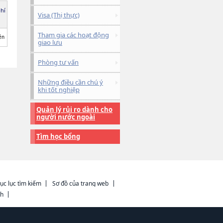
phí
Visa (Thị thực)
Tham gia các hoạt động
ên
giao lưu
Phòng tư vấn
Những điều cần chú ý
khi tốt nghiệp
Quản lý rủi ro dành cho
người nước ngoài
Tìm học bổng
ục lục tìm kiếm
Sơ đồ của trang web
ch