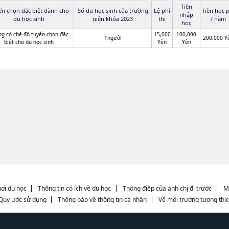
Tiền
ển chọn đặc biệt dành cho
Số du học sinh của trường
Lệ phí
Tiền học 
nhập
du học sinh
niên khóa 2023
thi
/ năm
học
g có chế độ tuyển chọn đăc
15,000
100,000
1người
200,000 Y
biệt cho du học sinh
Yên
Yên
ơi du học
Thông tin có ích về du học
Thông điệp của anh chị đi trước
M
Quy ước sử dụng
Thông báo về thông tin cá nhân
Về môi trường tương thí