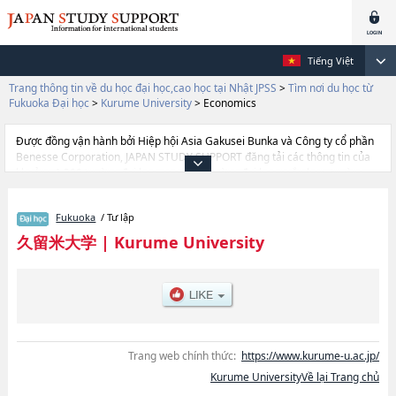
Tiếng Việt
Trang thông tin về du học đại học,cao học tại Nhật JPSS
>
Tìm nơi du học từ
Fukuoka Đại học
>
Kurume University
>
Economics
Được đồng vận hành bởi Hiệp hội Asia Gakusei Bunka và Công ty cổ phần
Benesse Corporation, JAPAN STUDY SUPPORT đăng tải các thông tin của
khoảng 1.300 trường đại học, cao học, trường đại học ngắn hạn, trường
chuyên môn đang tiếp nhận du học sinh.
Tại đây có đăng các thông tin chi tiết về Kurume University, và thông tin
Fukuoka
/ Tư lập
cần thiết dành cho du học sinh, như là về các Ngành LiteraturehoặcNgành
LawhoặcNgành EconomicshoặcNgành CommercehoặcNgành Human
久留米大学
|
Kurume University
Health, thông tin về từng ngành học, thông tin liên quan đến thi tuyển như
số lượng tuyển sinh, số lượng trúng tuyển, cở sở trang thiết bị, hướng dẫn
địa điểm v.v...
Trang web chính thức:
https://www.kurume-u.ac.jp/
Kurume UniversityVề lại Trang chủ