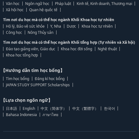
Văn học
Ngôn ngữ học
Pháp luật
Kinh tế, Kinh doanh, Thương mại
Xã hội học
Quan hệ quốc tế
Tìm nơi du học mà có thể học ngành Khối Khoa học tự nhiên
Hộ lý, Bảo vệ sức khỏe
Y, Nha
Dược
Khoa học tự nhiên
Công học
Nông Thủy sản
Tìm nơi du học mà có thể học ngành Khối tổng hợp (Tự nhiên và Xã hội)
Đào tạo giảng viên, Giáo dục
Khoa học đời sống
Nghệ thuật
Khoa học tổng hợp
【Hướng dẫn tìm học bổng】
Tìm học bổng
Đăng kí học bổng
JAPAN STUDY SUPPORT Scholarships
【Lựa chọn ngôn ngữ】
日本語
English
中文（简体字）
中文（繁體字）
한국어
Bahasa Indonesia
ภาษาไทย