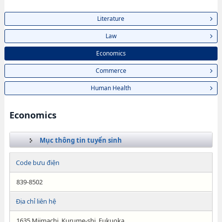
Literature
Law
Economics
Commerce
Human Health
Economics
Mục thông tin tuyển sinh
Code bưu điện
839-8502
Địa chỉ liên hệ
1635 Miimachi, Kurume-shi, Fukuoka