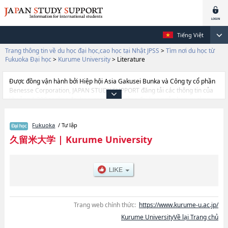
Tiếng Việt
Trang thông tin về du học đại học,cao học tại Nhật JPSS
>
Tìm nơi du học từ
Fukuoka Đại học
>
Kurume University
>
Literature
Được đồng vận hành bởi Hiệp hội Asia Gakusei Bunka và Công ty cổ phần
Benesse Corporation, JAPAN STUDY SUPPORT đăng tải các thông tin của
khoảng 1.300 trường đại học, cao học, trường đại học ngắn hạn, trường
chuyên môn đang tiếp nhận du học sinh.
Tại đây có đăng các thông tin chi tiết về Kurume University, và thông tin
Fukuoka
/ Tư lập
cần thiết dành cho du học sinh, như là về các Ngành LiteraturehoặcNgành
LawhoặcNgành EconomicshoặcNgành CommercehoặcNgành Human
久留米大学
|
Kurume University
Health, thông tin về từng ngành học, thông tin liên quan đến thi tuyển như
số lượng tuyển sinh, số lượng trúng tuyển, cở sở trang thiết bị, hướng dẫn
địa điểm v.v...
Trang web chính thức:
https://www.kurume-u.ac.jp/
Kurume UniversityVề lại Trang chủ