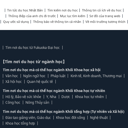
Tin tức du học Nhật Bản
Tìm kiếm nơi du học
Thông tin có ích về du học
Thông điệp của anh chị đi trước
Mục lục tìm kiếm
Sơ đồ của trang web
Quy ước sử dụng
Thông báo về thông tin cá nhân
Về môi trường tương thích
Tìm nơi du học từ Fukuoka Đại học
【Tìm nơi du học từ ngành học】
Tìm nơi du học mà có thể học ngành Khối Khoa học xã hội
Văn học
Ngôn ngữ học
Pháp luật
Kinh tế, Kinh doanh, Thương mại
Xã hội học
Quan hệ quốc tế
Tìm nơi du học mà có thể học ngành Khối Khoa học tự nhiên
Hộ lý, Bảo vệ sức khỏe
Y, Nha
Dược
Khoa học tự nhiên
Công học
Nông Thủy sản
Tìm nơi du học mà có thể học ngành Khối tổng hợp (Tự nhiên và Xã hội)
Đào tạo giảng viên, Giáo dục
Khoa học đời sống
Nghệ thuật
Khoa học tổng hợp