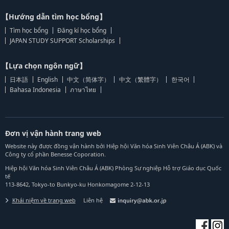
【Hướng dẫn tìm học bổng】
Tìm học bổng
Đăng kí học bổng
JAPAN STUDY SUPPORT Scholarships
【Lựa chọn ngôn ngữ】
日本語
English
中文（简体字）
中文（繁體字）
한국어
Bahasa Indonesia
ภาษาไทย
Đơn vị vận hành trang web
Website này được đồng vận hành bởi Hiệp hội Văn hóa Sinh Viên Châu Á (ABK) và
Công ty cổ phần Benesse Coporation.
Hiệp hội Văn hóa Sinh Viên Châu Á (ABK) Phòng Sự nghiệp Hỗ trợ Giáo dục Quốc
tế
113-8642, Tokyo-to Bunkyo-ku Honkomagome 2-12-13
Khái niệm về trang web
Liên hệ