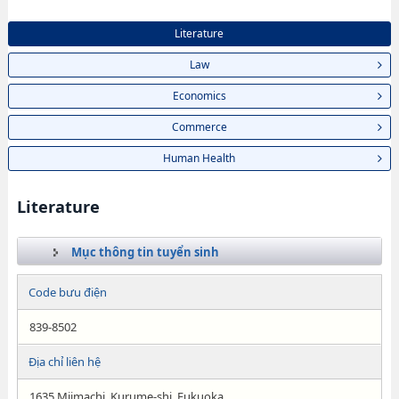
Literature
Law
Economics
Commerce
Human Health
Literature
Mục thông tin tuyển sinh
Code bưu điện
839-8502
Địa chỉ liên hệ
1635 Miimachi, Kurume-shi, Fukuoka